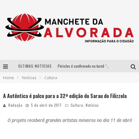
ÚLTIMAS NOTÍCIAS
Péricles é confirmado na turnê “Bem Black” de Thiaguinho em Belo Horizonte
Home
Notícias
Cultura
Após sucesso em São Paulo, designer mineira Carline Patrícia lança jogo educativo sobre sustentabilidade em BH
Democratização do malte: Proibida utiliza estratégia de custo-benefício para o lazer do brasileiro
A Autêntica é palco para a 32ª edição do Sarau do Filizzola
Yan traz a turnê nacional do PagodYANdo para Belo Horizonte
Redação
5 de abril de 2017
Cultura
,
Notícias
O projeto receberá
grandes artistas mineiros no dia 11 de abril