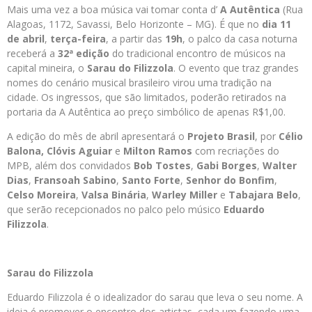
Mais uma vez a boa música vai tomar conta d’
A Autêntica
(Rua
Alagoas, 1172, Savassi, Belo Horizonte – MG). É que no
dia 11
de abril
,
terça-feira
, a partir das
19h
, o palco da casa noturna
receberá a
32ª edição
do tradicional encontro de músicos na
capital mineira, o
Sarau do Filizzola
. O evento que traz grandes
nomes do cenário musical brasileiro virou uma tradição na
cidade. Os ingressos, que são limitados, poderão retirados na
portaria da A Autêntica ao preço simbólico de apenas R$1,00.
A edição do mês de abril apresentará o
Projeto Brasil
, por
Célio
Balona, Clóvis Aguiar
e
Milton Ramos
com recriações do
MPB, além dos convidados
Bob Tostes
,
Gabi Borges
,
Walter
Dias
,
Fransoah Sabino
,
Santo Forte
,
Senhor do Bonfim
,
Celso Moreira
,
Valsa Binária
,
Warley Miller
e
Tabajara Belo
,
que serão recepcionados no palco pelo músico
Eduardo
Filizzola
.
Sarau do Filizzola
Eduardo Filizzola é o idealizador do sarau que leva o seu nome. A
ideia é promover o encontro dos artistas, cada um fazendo uma