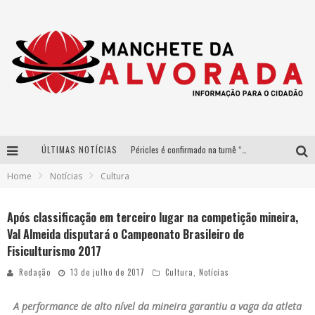
ÚLTIMAS NOTÍCIAS
Péricles é confirmado na turnê “Bem Black” de Thiaguinho em Belo Horizonte
Home
Notícias
Cultura
Após sucesso em São Paulo, designer mineira Carline Patrícia lança jogo educativo sobre sustentabilidade em BH
Democratização do malte: Proibida utiliza estratégia de custo-benefício para o lazer do brasileiro
Após classificação em terceiro lugar na competição mineira,
Val Almeida disputará o Campeonato Brasileiro de
Yan traz a turnê nacional do PagodYANdo para Belo Horizonte
Fisiculturismo 2017
Redação
13 de julho de 2017
Cultura
,
Notícias
A performance de alto nível da mineira garantiu a vaga da atleta