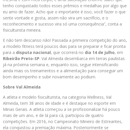
tenho conquistado todos esses prêmios e medalhas por algo que
eu amo de fazer. Acho que o importante é isso, você fazer o que
sente vontade e gosta, assim não vira um sacrifício, e o
reconhecimento e sucesso vira só uma consequência”, conta a
fisiculturista mineira.
E não tem descanso não! Passada a primeira competição do ano,
a modelo fitness terá poucos dias para se preparar e ficar pronta
para a
disputa nacional
, que ocorrerá no
dia 14 de julho
, em
Ribeirão Preto-SP
. Val Almeida desembarca em terras paulistas
já na próxima semana e, enquanto isso, segue intensificando
ainda mais os treinamentos e a alimentação para conseguir um
bom desempenho e subir novamente ao podium.
Sobre Val Almeida
A atleta e modelo fisiculturista, na categoria Wellness, Val
Almeida, tem 38 anos de idade e é destaque no esporte em
Minas Gerais. A atleta começou a se profissionalizar há pouco
mais de um ano, e de lá para cá, participou de quatro
competições. Em 2016, no Campeonato Mineiro de Estreantes,
ela conquistou a premiação máxima. Posteriormente se