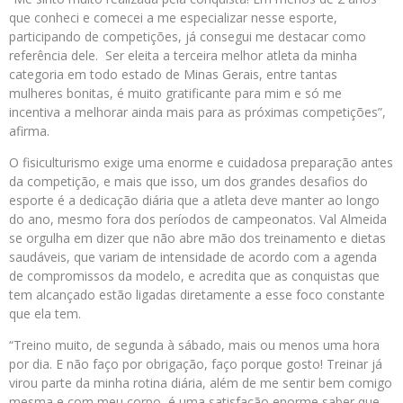
que conheci e comecei a me especializar nesse esporte,
participando de competições, já consegui me destacar como
referência dele. Ser eleita a terceira melhor atleta da minha
categoria em todo estado de Minas Gerais, entre tantas
mulheres bonitas, é muito gratificante para mim e só me
incentiva a melhorar ainda mais para as próximas competições”,
afirma.
O fisiculturismo exige uma enorme e cuidadosa preparação antes
da competição, e mais que isso, um dos grandes desafios do
esporte é a dedicação diária que a atleta deve manter ao longo
do ano, mesmo fora dos períodos de campeonatos. Val Almeida
se orgulha em dizer que não abre mão dos treinamento e dietas
saudáveis, que variam de intensidade de acordo com a agenda
de compromissos da modelo, e acredita que as conquistas que
tem alcançado estão ligadas diretamente a esse foco constante
que ela tem.
“Treino muito, de segunda à sábado, mais ou menos uma hora
por dia. E não faço por obrigação, faço porque gosto! Treinar já
virou parte da minha rotina diária, além de me sentir bem comigo
mesma e com meu corpo, é uma satisfação enorme saber que