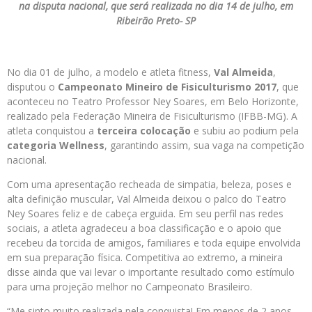
na disputa nacional, que será realizada no dia 14 de julho, em
Ribeirão Preto- SP
No dia 01 de julho, a modelo e atleta fitness,
Val Almeida
,
disputou o
Campeonato Mineiro de Fisiculturismo 2017
, que
aconteceu no Teatro Professor Ney Soares, em Belo Horizonte,
realizado pela Federação Mineira de Fisiculturismo (IFBB-MG). A
atleta conquistou a
terceira colocação
e subiu ao podium pela
categoria Wellness
, garantindo assim, sua vaga na competição
nacional.
Com uma apresentação recheada de simpatia, beleza, poses e
alta definição muscular, Val Almeida deixou o palco do Teatro
Ney Soares feliz e de cabeça erguida. Em seu perfil nas redes
sociais, a atleta agradeceu a boa classificação e o apoio que
recebeu da torcida de amigos, familiares e toda equipe envolvida
em sua preparação física. Competitiva ao extremo, a mineira
disse ainda que vai levar o importante resultado como estímulo
para uma projeção melhor no Campeonato Brasileiro.
“Me sinto muito realizada pela conquista! Em menos de 2 anos