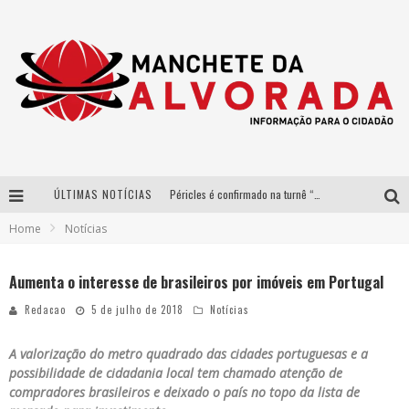
ÚLTIMAS NOTÍCIAS
Péricles é confirmado na turnê “Bem Black” de Thiaguinho em Belo Horizonte
Home
Notícias
Após sucesso em São Paulo, designer mineira Carline Patrícia lança jogo educativo sobre sustentabilidade em BH
Democratização do malte: Proibida utiliza estratégia de custo-benefício para o lazer do brasileiro
Aumenta o interesse de brasileiros por imóveis em Portugal
Yan traz a turnê nacional do PagodYANdo para Belo Horizonte
Redacao
5 de julho de 2018
Notícias
A valorização do metro quadrado das cidades portuguesas e a
possibilidade de cidadania local tem chamado atenção de
compradores brasileiros e deixado o país no topo da lista de