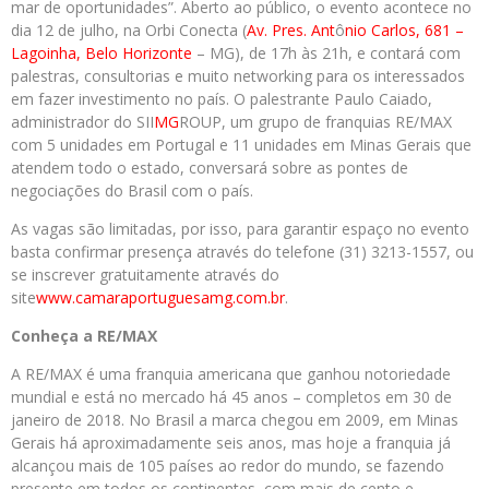
mar de oportunidades”. Aberto ao público, o evento acontece no
dia 12 de julho, na Orbi Conecta (
Av. Pres. Ant
ô
nio Carlos, 681 –
Lagoinha, Belo Horizonte
– MG), de 17h às 21h, e contará com
palestras, consultorias e muito networking para os interessados
em fazer investimento no país. O palestrante Paulo Caiado,
administrador do SII
MG
ROUP, um grupo de franquias RE/MAX
com 5 unidades em Portugal e 11 unidades em Minas Gerais que
atendem todo o estado, conversará sobre as pontes de
negociações do Brasil com o país.
As vagas são limitadas, por isso, para garantir espaço no evento
basta confirmar presença através do telefone (31) 3213-1557, ou
se inscrever gratuitamente através do
site
www.camaraportuguesamg.com.br
.
Conheça a RE/MAX
A RE/MAX é uma franquia americana que ganhou notoriedade
mundial e está no mercado há 45 anos – completos em 30 de
janeiro de 2018. No Brasil a marca chegou em 2009, em Minas
Gerais há aproximadamente seis anos, mas hoje a franquia já
alcançou mais de 105 países ao redor do mundo, se fazendo
presente em todos os continentes, com mais de cento e