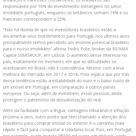
responsáveis por 10% do investimento estrangeiro no setor
imobiliário português, enquanto os britânicos somam 19% e os
franceses correspondem a 25%.
“Não há dúvida de que os investidores brasileiros estão a
encaminhar seus investimentos para Portugal, nos últimos anos
principalmente temos percebido um enorme potencial brasileiro
para o nosso imobiliário” afirma Pedro Pote, broker da RE/MAX
Capital SIIMGROUP, em Lisboa. O aumento desse interesse no
país, exatamente no momento em que as dificuldades se
acentuaram no Brasil, não é coincidência. Mesmo com a leve
melhora do mercado em 2017 e 2018, Pote explica que por trás
dessa tendência estão a estabilidade do euro e o baixo custo de
um imóvel em Portugal, em comparação a outros países
europeus. Ou seja, além de investirem, essas pessoas ainda
protegem o património da desvalorização do real.
Além da facilidade com a língua, vantagens tributárias e inflação
próxima a zero, outro ponto que tem chamado a atenção dos
brasileiros para comprar imóvel no exterior é o caminho mais
rápido e fácil para conquistar a cidadania local. Pois, em Portugal,
por exemplo, quem investe R$500 mil euros em imóveis, pode