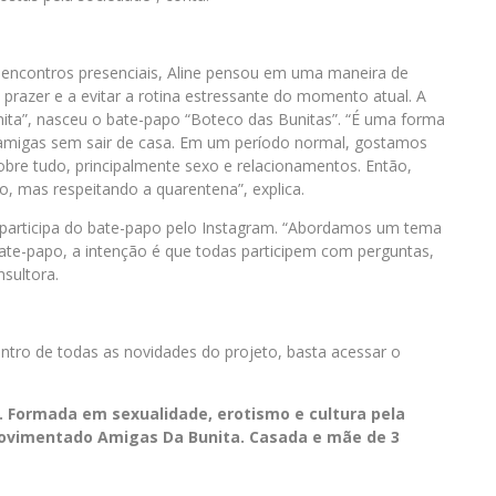
s encontros presenciais, Aline pensou em uma maneira de
 prazer e a evitar a rotina estressante do momento atual. A
ita”, nasceu o bate-papo “Boteco das Bunitas”. “É uma forma
 amigas sem sair de casa. Em um período normal, gostamos
obre tudo, principalmente sexo e relacionamentos. Então,
o, mas respeitando a quarentena”, explica.
e participa do bate-papo pelo Instagram. “Abordamos um tema
bate-papo, a intenção é que todas participem com perguntas,
sultora.
dentro de todas as novidades do projeto, basta acessar o
e. Formada em sexualidade, erotismo e cultura pela
Movimentado Amigas Da Bunita. Casada e mãe de 3