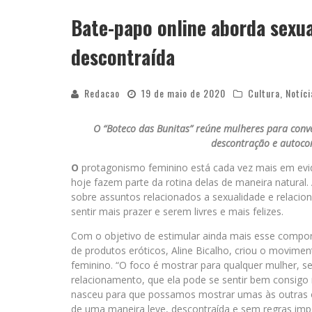
Bate-papo online aborda sexu
descontraída
Redacao
19 de maio de 2020
Cultura
,
Notíci
O “Boteco das Bunitas” reúne mulheres para conv
descontração e autoc
O
protagonismo feminino está cada vez mais em evid
hoje fazem parte da rotina delas de maneira natural
sobre assuntos relacionados a sexualidade e relacio
sentir mais prazer e serem livres e mais felizes.
Com o objetivo de estimular ainda mais esse compor
de produtos eróticos, Aline Bicalho, criou o movimen
feminino. “O foco é mostrar para qualquer mulher, se
relacionamento, que ela pode se sentir bem consig
nasceu para que possamos mostrar umas às outras o
de uma maneira leve, descontraída e sem regras impo