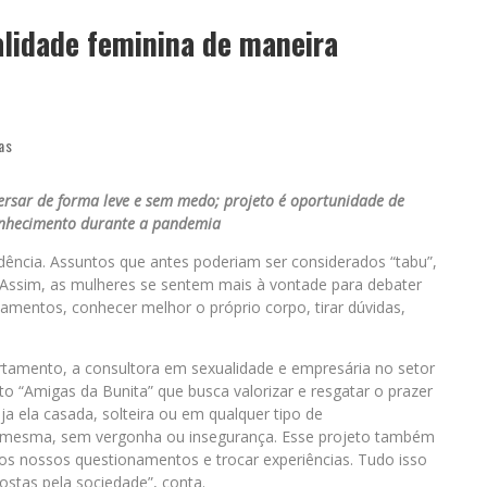
alidade feminina de maneira
as
ersar de forma leve e sem medo; projeto é oportunidade de
onhecimento durante a pandemia
ência. Assuntos que antes poderiam ser considerados “tabu”,
. Assim, as mulheres se sentem mais à vontade para debater
namentos, conhecer melhor o próprio corpo, tirar dúvidas,
tamento, a consultora em sexualidade e empresária no setor
to “Amigas da Bunita” que busca valorizar e resgatar o prazer
ja ela casada, solteira ou em qualquer tipo de
o mesma, sem vergonha ou insegurança. Esse projeto também
s nossos questionamentos e trocar experiências. Tudo isso
stas pela sociedade”, conta.