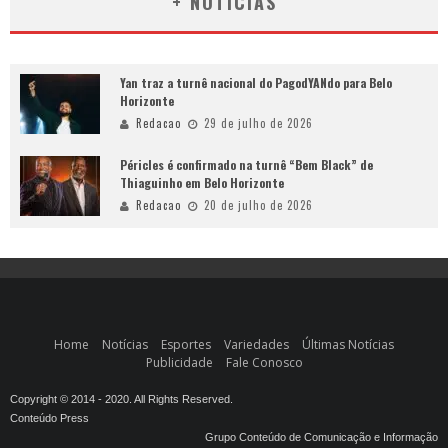
+ NOTÍCIAS
Yan traz a turnê nacional do PagodYANdo para Belo
Horizonte
Redacao
29 de julho de 2026
Péricles é confirmado na turnê “Bem Black” de
Thiaguinho em Belo Horizonte
Redacao
20 de julho de 2026
Home
Notícias
Esportes
Variedades
Últimas Notícias
Publicidade
Fale Conosco
Copyright © 2014 - 2020. All Rights Reserved.
Conteúdo Press
Grupo Conteúdo de Comunicação e Informação