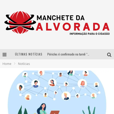
ÚLTIMAS NOTÍCIAS
Péricles é confirmado na turnê “Bem Black” de Thiaguinho em Belo Horizonte
Home
Notícias
Após sucesso em São Paulo, designer mineira Carline Patrícia lança jogo educativo sobre sustentabilidade em BH
Democratização do malte: Proibida utiliza estratégia de custo-benefício para o lazer do brasileiro
Yan traz a turnê nacional do PagodYANdo para Belo Horizonte