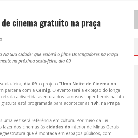
D
EMOCRATIZAÇÃO DO MALTE: PROIBIDA UTILIZA ESTRATÉGIA DE CUSTO-BENEFÍCIO PARA O LAZER DO BRASILEIRO
 de cinema gratuito na praça
ODYANDO PARA BELO HORIZONTE
as
a Na Sua Cidade” que exibirá o filme Os Vingadores na
Praça
mente na próxima sexta-feira, dia 09
sexta-feira,
dia 09
, o projeto
“Uma Noite de Cinema na
m parceria com a
Cemig
. O evento terá a exibição do longa
retrata a divertida aventura dos famosos super-heróis na luta
ão gratuita está programada para acontecer às
19h
, na
Praça
is uma vez será referência em cultura. Por meio da Lei
 o lazer dos cinemas às
cidades do
interior de Minas Gerais
 megaestrutura que é montada em espaços públicos, com