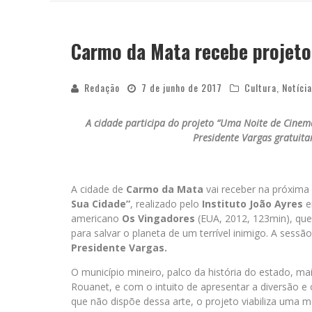
Carmo da Mata recebe projeto
YAN TRAZ A TURNÊ NACIONAL DO PAG
Redação
7 de junho de 2017
Cultura
,
Notíci
A cidade participa do projeto “Uma Noite de Cinem
Presidente Vargas gratuita
A cidade de
Carmo da Mata
vai receber na próxima 
Sua Cidade”
, realizado pelo
Instituto João Ayres
e
americano
Os Vingadores
(EUA, 2012, 123min), que 
para salvar o planeta de um terrível inimigo. A sess
Presidente Vargas.
O município mineiro, palco da história do estado, ma
Rouanet, e com o intuito de apresentar a diversão e
que não dispõe dessa arte, o projeto viabiliza uma