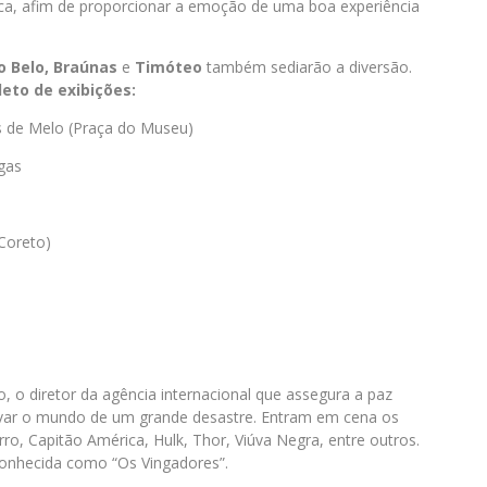
ipoca, afim de proporcionar a emoção de uma boa experiência
 Belo, Braúnas
e
Timóteo
também sediarão a diversão.
eto de exibições:
s de Melo (Praça do Museu)
gas
Coreto)
, o diretor da agência internacional que assegura a paz
salvar o mundo de um grande desastre. Entram em cena os
o, Capitão América, Hulk, Thor, Viúva Negra, entre outros.
conhecida como “Os Vingadores”.