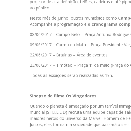
projetor de alta definição, telões, cadeiras e até p
ao público.
Neste mês de junho, outros municípios como
Campo
Acompanhe a programação e
o cronograma compl
08/06/2017 – Campo Belo – Praça Antônio Rodrigue
09/06/2017 – Carmo da Mata – Praça Presidente Var
22/06/2017 – Braúnas – Área de eventos
23/06/2017 – Timóteo – Praça 1º de maio (Praça do 
Todas as exibições serão realizadas às 19h.
Sinopse do filme Os Vingadores
Quando o planeta é ameaçado por um terrível inimigo
mundial (S.H.I.E.L.D) recruta uma equipe capaz de 
maiores heróis do universo da Marvel: Homem de Ferr
Juntos, eles formam a sociedade que passará a ser 