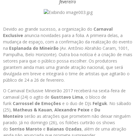
fevereiro
Devido ao grande sucesso, a organização do
Carnaval
Exclusive
anuncia novidades para a folia. A primeira delas, a
mudança de espaço, com a confirmação da realização do evento
na
Esplanada do Mineirão
(Av. Antônio Abrahão Caram, 1001,
Pampulha, Belo Horizonte). Outra boa notícia é a criação de mais
setores para que o público possa escolher. Os produtores
garantem ainda mais uma grande atração nacional, que será
divulgada em breve e integrará o time de artistas que agitarão o
público de 24 a 26 de fevereiro.
O Carnaval Exclusive Mineirão 2017 receberá na sexta-feira de
carnaval (24) o agito de
Gusttavo Lima
, o bloco de
funk
Carrossel de Emoções
e o duo de DJs
Felguk
. No sábado
(25),
Matheus & Kauan
,
Alexandre Peixe
e
Du
Monteiro
serão as atrações que prometem não deixar ninguém
parado. Já no domingo (26), os foliões curtirão os shows
do
Sorriso Maroto
e
Baianas Ozadas
, além de uma atração
ainda não anunciada que promete surpreender.