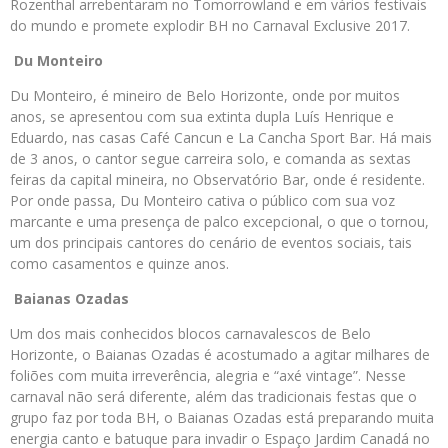
Rozenthal arrebentaram no Tomorrowland e em vários festivais
do mundo e promete explodir BH no Carnaval Exclusive 2017.
Du Monteiro
Du Monteiro, é mineiro de Belo Horizonte, onde por muitos
anos, se apresentou com sua extinta dupla Luís Henrique e
Eduardo, nas casas Café Cancun e La Cancha Sport Bar. Há mais
de 3 anos, o cantor segue carreira solo, e comanda as sextas
feiras da capital mineira, no Observatório Bar, onde é residente.
Por onde passa, Du Monteiro cativa o público com sua voz
marcante e uma presença de palco excepcional, o que o tornou,
um dos principais cantores do cenário de eventos sociais, tais
como casamentos e quinze anos.
Baianas Ozadas
Um dos mais conhecidos blocos carnavalescos de Belo
Horizonte, o Baianas Ozadas é acostumado a agitar milhares de
foliões com muita irreverência, alegria e “axé vintage”. Nesse
carnaval não será diferente, além das tradicionais festas que o
grupo faz por toda BH, o Baianas Ozadas está preparando muita
energia canto e batuque para invadir o Espaço Jardim Canadá no