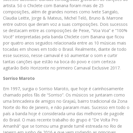
artista. Só o Chiclete com Banana foram mais de 25
composições, além de grandes nomes como Ivete Sangalo,
Claudia Leitte, Jorge & Mateus, Michel Teló, Bruno & Marrone
entre outros que deram voz a suas composições. Dois sucessos
se destacam entre as composições de Peixe, “Voa Voa” e “100%
Você” interpretadas pela banda Chiclete com Banana que ficou
por quatro anos seguidos relacionada entre as 10 músicas mais
tocadas em shows em todo o Brasil. Realmente, diante de todo
esse sucesso, nesse carnaval é só aumentar o som e curtir
tantas canções que estão na boca do povo e com certeza
agitarão Belo Horizonte no primeiro Carnaval Exclusive 2017.
Sorriso Maroto
Em 1997, surgia o Sorriso Maroto, que hoje é carinhosamente
chamado pelos fãs de “Sorriso”. Os músicos se juntaram como
uma brincadeira de amigos no Grajaú, bairro tradicional da Zona
Norte do Rio de Janeiro, e não pararam mais. Sucesso em todo o
país a banda hoje é considerada uma das melhores de pagode
do Brasil. O mais recente trabalho do grupo é “De Volta Pro
Amanhã” que se tornou uma grande turnê estreada no Rio de
Janeiro em junho de 2016 e que vem rodando as principais