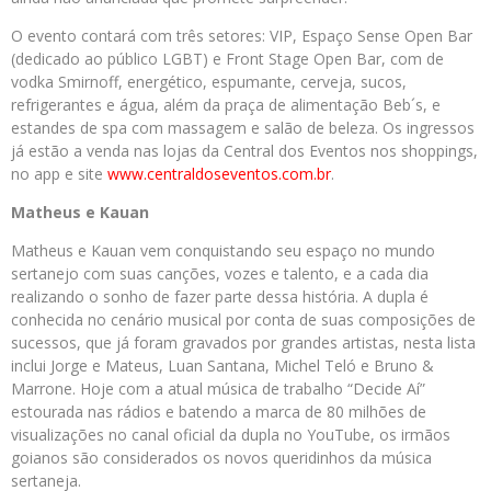
O evento contará com três setores: VIP, Espaço Sense Open Bar
(dedicado ao público LGBT) e Front Stage Open Bar, com de
vodka Smirnoff, energético, espumante, cerveja, sucos,
refrigerantes e água, além da praça de alimentação Beb´s, e
estandes de spa com massagem e salão de beleza. Os ingressos
já estão a venda nas lojas da Central dos Eventos nos shoppings,
no app e site
www.centraldoseventos.com.br
.
Matheus e Kauan
Matheus e Kauan vem conquistando seu espaço no mundo
sertanejo com suas canções, vozes e talento, e a cada dia
realizando o sonho de fazer parte dessa história. A dupla é
conhecida no cenário musical por conta de suas composições de
sucessos, que já foram gravados por grandes artistas, nesta lista
inclui Jorge e Mateus, Luan Santana, Michel Teló e Bruno &
Marrone. Hoje com a atual música de trabalho “Decide Aí”
estourada nas rádios e batendo a marca de 80 milhões de
visualizações no canal oficial da dupla no YouTube, os irmãos
goianos são considerados os novos queridinhos da música
sertaneja.