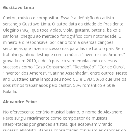
Gusttavo Lima
Cantor, músico e compositor. Essa é a definição do artista
sertanejo Gusttavo Lima. O autodidata da cidade de Presidente
Olegário (MG), que toca violão, viola, guitarra, bateria, baixo e
sanfona, chegou ao mercado fonográfico com notoriedade. O
mineiro é o responsável por dar o tom a diversas canções
sertanejas que fazem sucesso nas paradas de todo o país. Seu
trabalho ganhou destaque com a música “Inventor dos Amores”
gravada em 2010, e de lá para cá vem emplacando diversos
sucessos como “Caso Consumado”, “Revelação”, “Cor de Ouro”,
“Inventor dos Amores”, “Gatinha Assanhada”, entre outros. Neste
ano Gusttavo Lima lançou seu novo CD e DVD 50/50 que une os
dois ritmos trabalhados pelo cantor, 50% romântico e 50%
Balada.
Alexandre Peixe
No efervescente cenário musical baiano, o nome de Alexandre
Peixe surgiu inicialmente como compositor de músicas
interpretadas por grandes artistas, que acabavam virando
sucesso absoluto. Bandas consagradas gravaram as canções do