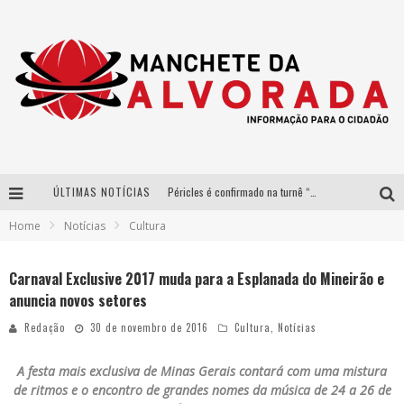
ÚLTIMAS NOTÍCIAS
Péricles é confirmado na turnê “Bem Black” de Thiaguinho em Belo Horizonte
Home
Notícias
Cultura
Após sucesso em São Paulo, designer mineira Carline Patrícia lança jogo educativo sobre sustentabilidade em BH
Democratização do malte: Proibida utiliza estratégia de custo-benefício para o lazer do brasileiro
Carnaval Exclusive 2017 muda para a Esplanada do Mineirão e
anuncia novos setores
Yan traz a turnê nacional do PagodYANdo para Belo Horizonte
Redação
30 de novembro de 2016
Cultura
,
Notícias
A festa mais exclusiva de Minas Gerais contará com uma mistura
de ritmos e o encontro de grandes nomes da música de 24 a 26 de