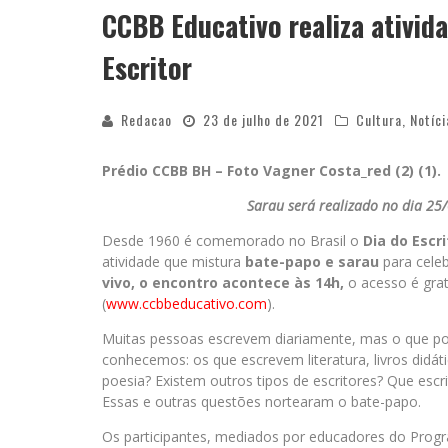
CCBB Educativo realiza ativida
Escritor
Redacao
23 de julho de 2021
Cultura
,
Notíci
Prédio CCBB BH – Foto Vagner Costa_red (2) (1).
Sarau será realizado no dia 25/
Desde 1960 é comemorado no Brasil o
Dia do Escri
atividade que mistura
bate-papo e sarau
para celeb
vivo, o encontro acontece às 14h,
o acesso é grat
(
www.ccbbeducativo.com
).
Muitas pessoas escrevem diariamente, mas o que pod
conhecemos: os que escrevem literatura, livros didático
poesia? Existem outros tipos de escritores? Que es
Essas e outras questões nortearam o bate-papo.
Os participantes, mediados por educadores do Prog