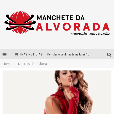
ÚLTIMAS NOTÍCIAS
Péricles é confirmado na turnê “Bem Black” de Thiaguinho em Belo Horizonte
Home
Notícias
Cultura
Após sucesso em São Paulo, designer mineira Carline Patrícia lança jogo educativo sobre sustentabilidade em BH
Democratização do malte: Proibida utiliza estratégia de custo-benefício para o lazer do brasileiro
Yan traz a turnê nacional do PagodYANdo para Belo Horizonte