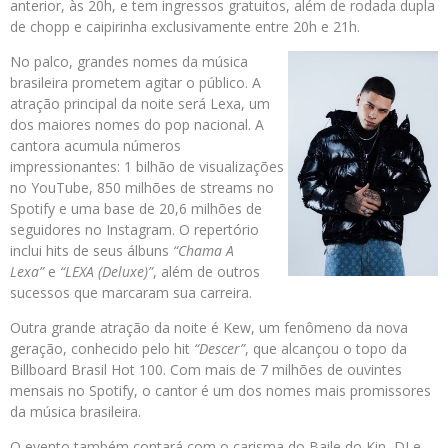
anterior, às 20h, e tem ingressos gratuitos, além de rodada dupla
de chopp e caipirinha exclusivamente entre 20h e 21h.
No palco, grandes nomes da música
brasileira prometem agitar o público. A
atração principal da noite será Lexa, um
dos maiores nomes do pop nacional. A
cantora acumula números
impressionantes: 1 bilhão de visualizações
no YouTube, 850 milhões de streams no
Spotify e uma base de 20,6 milhões de
seguidores no Instagram. O repertório
inclui hits de seus álbuns
“Chama A
Lexa”
e
“LEXA (Deluxe)”
, além de outros
sucessos que marcaram sua carreira.
Outra grande atração da noite é Kew, um fenômeno da nova
geração, conhecido pelo hit
“Descer”
, que alcançou o topo da
Billboard Brasil Hot 100. Com mais de 7 milhões de ouvintes
mensais no Spotify, o cantor é um dos nomes mais promissores
da música brasileira.
O evento também contará com o carisma do Baile do Kin, DJ e