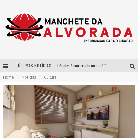
ÚLTIMAS NOTÍCIAS
Péricles é confirmado na turnê “Bem Black” de Thiaguinho em Belo Horizonte
Home
Notícias
Cultura
Após sucesso em São Paulo, designer mineira Carline Patrícia lança jogo educativo sobre sustentabilidade em BH
Democratização do malte: Proibida utiliza estratégia de custo-benefício para o lazer do brasileiro
Yan traz a turnê nacional do PagodYANdo para Belo Horizonte