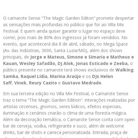
O camarote Sense “The Magic Garden Editon” promete despertar
as sensações mais profundas no público que for ao Villa Mix
Festival. E quem ainda quiser garantir o lugar no espaço deve
correr, pois mais de 80% dos ingressos já foram vendidos. No
evento, que acontecerá dia 8 de abril, sábado, no Mega Space
(Av. das Indústrias, 3000, Santa Luzia/MG), além dos shows
principais, de
Jorge e Mateus, Simone e Simaria e Matheus e
Kauan, Wesley Safadão, DJ Alok, Jonas Esticado e Zeeba,
o
público presente no camarote terá shows exclusivos de
Walking
Samba
,
Raquel Lídia
,
Marina Araújo
e os
DJs Helen
Saff
,
Vinek
,
Reury Caxito
e
Gustavo Medrado
.
Em sua terceira edição no Villa Mix Festival, o Camarote Sense
traz o tema “The Magic Garden Edition”. Interações realizadas por
artistas circenses, gnomos, seres lúdicos, efeitos especiais,
iluminação e cenários criarão o clima de uma floresta mágica.
Além da decoração temática, o Camarote Sense conta com open
bar de cerveja, vodka, refrigerante e suco, além de welcome
drinks, bar de shots e caneca personalizada. Entrada, praça de