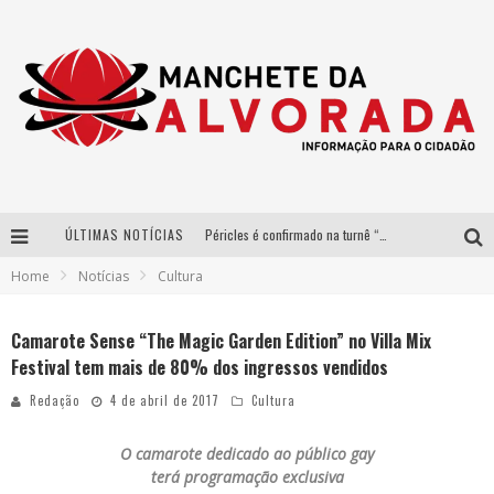
ÚLTIMAS NOTÍCIAS
Péricles é confirmado na turnê “Bem Black” de Thiaguinho em Belo Horizonte
Home
Notícias
Cultura
Após sucesso em São Paulo, designer mineira Carline Patrícia lança jogo educativo sobre sustentabilidade em BH
Democratização do malte: Proibida utiliza estratégia de custo-benefício para o lazer do brasileiro
Camarote Sense “The Magic Garden Edition” no Villa Mix
Festival tem mais de 80% dos ingressos vendidos
Yan traz a turnê nacional do PagodYANdo para Belo Horizonte
Redação
4 de abril de 2017
Cultura
O
camarote dedicado ao público gay
terá programação exclusiva