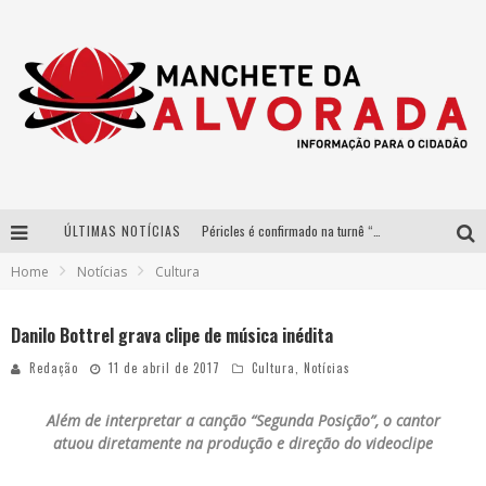
ÚLTIMAS NOTÍCIAS
Péricles é confirmado na turnê “Bem Black” de Thiaguinho em Belo Horizonte
Home
Notícias
Cultura
Após sucesso em São Paulo, designer mineira Carline Patrícia lança jogo educativo sobre sustentabilidade em BH
Democratização do malte: Proibida utiliza estratégia de custo-benefício para o lazer do brasileiro
Danilo Bottrel grava clipe de música inédita
Yan traz a turnê nacional do PagodYANdo para Belo Horizonte
Redação
11 de abril de 2017
Cultura
,
Notícias
Além de interpretar a canção “Segunda Posição”, o cantor
atuou diretamente na produção e direção do videoclipe