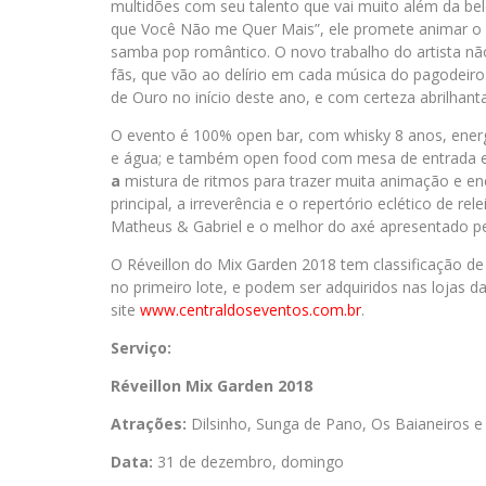
multidões com seu talento que vai muito além da bel
que Você Não me Quer Mais”, ele promete animar o p
samba pop romântico. O novo trabalho do artista nã
fãs, que vão ao delírio em cada música do pagodeiro.
de Ouro no início deste ano, e com certeza abrilhant
O evento é 100% open bar, com whisky 8 anos, energé
e água; e também open food com mesa de entrada e
a
mistura de ritmos para trazer muita animação e ene
principal, a irreverência e o repertório eclético de r
Matheus & Gabriel e o melhor do axé apresentado pel
O Réveillon do Mix Garden 2018 tem classificação de 
no primeiro lote, e podem ser adquiridos nas lojas d
site
www.centraldoseventos.com.br
.
Serviço:
Réveillon Mix Garden 2018
Atrações:
Dilsinho, Sunga de Pano, Os Baianeiros e
Data:
31 de dezembro, domingo