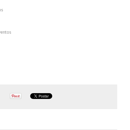
os
ventos