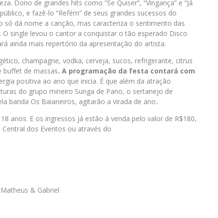
eza. Dono de grandes hits como “Se Quiser”, “Vingança” e “Já
úblico, e fazê-lo “Refém” de seus grandes sucessos do
o só dá nome a canção, mas caracteriza o sentimento das
 O single levou o cantor a conquistar o tão esperado Disco
ará ainda mais repertório da apresentação do artista.
tico, champagne, vodka, cerveja, sucos, refrigerante, citrus
 buffet de massas
. A programação da festa contará com
rgia positiva ao ano que inicia. É que além da atração
eleituras do grupo mineiro Sunga de Pano, o sertanejo de
a banda Os Baianeiros, agitarão a virada de ano..
18 anos. E os ingressos já estão à venda pelo valor de R$180,
a Central dos Eventos ou através do
 Matheus & Gabriel