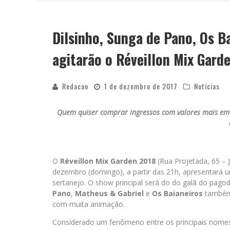
Dilsinho, Sunga de Pano, Os B
YAN TRAZ A TURNÊ NACIONAL DO PAG
agitarão o Réveillon Mix Gard
Redacao
1 de dezembro de 2017
Notícias
Quem quiser comprar ingressos com valores mais em co
O
Réveillon Mix Garden 2018
(Rua Projetada, 65 – 
dezembro (domingo), a partir das 21h, apresentará 
sertanejo. O show principal será do do galã do pago
Pano
,
Matheus & Gabriel
e
Os Baianeiros
também
com muita animação.
Considerado um fenômeno entre os principais nomes