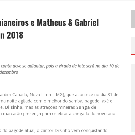
D
EMOCRATIZAÇÃO DO MALTE: PROIBIDA UTILIZA ESTRATÉGIA DE CUSTO-BENEFÍCIO PARA O LAZER DO BRASILEIRO
aianeiros e Matheus & Gabriel
ODYANDO PARA BELO HORIZONTE
en 2018
nta deve se adiantar, pois a virada de lote será no dia 10 de
dezembro
Jardim Canadá, Nova Lima – MG), que acontece no dia 31 de
uma noite agitada com o melhor do samba, pagode, axé e
de,
Dilsinho
, mas as atrações mineiras
Sunga de
 marcarão presença para celebrar a chegada do novo ano
 do pagode atual, o cantor Dilsinho vem conquistando