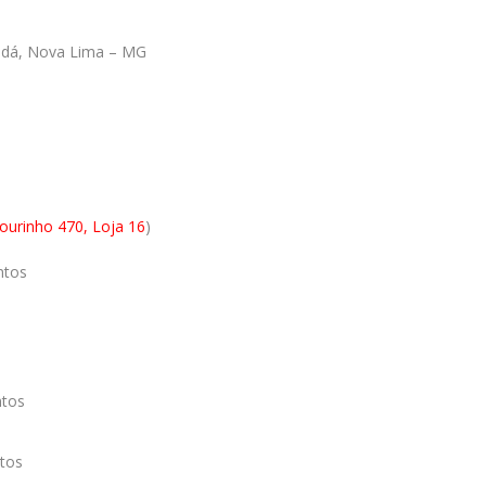
nadá, Nova Lima – MG
ourinho 470, Loja 16
)
ntos
ntos
tos