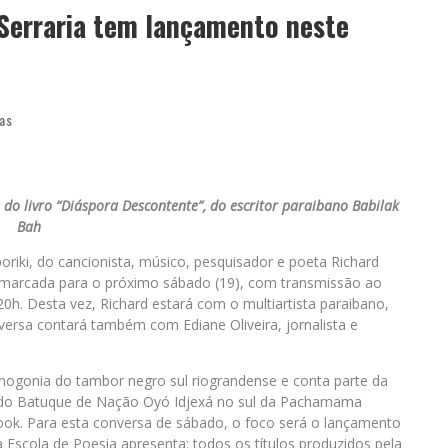
 Serraria tem lançamento neste
ias
o livro “Diáspora Descontente”, do escritor paraibano Babilak
Bah
oriki, do cancionista, músico, pesquisador e poeta Richard
 marcada para o próximo sábado (19), com transmissão ao
20h. Desta vez, Richard estará com o multiartista paraibano,
ersa contará também com Ediane Oliveira, jornalista e
smogonia do tambor negro sul riograndense e conta parte da
ás do Batuque de Nação Oyó Idjexá no sul da Pachamama
book. Para esta conversa de sábado, o foco será o lançamento
a Escola de Poesia apresenta: todos os títulos produzidos pela