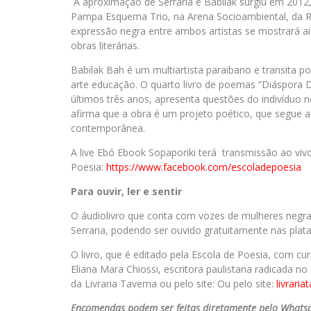
A aproximação de Serraria e Babilak surgiu em 2012
Pampa Esquema Trio, na Arena Socioambiental, da RI
expressão negra entre ambos artistas se mostrará a
obras literárias.
Babilak Bah é um multiartista paraibano e transita por
arte educação. O quarto livro de poemas “Diáspora D
últimos três anos, apresenta questões do indivíduo neg
afirma que a obra é um projeto poético, que segue a l
contemporânea.
A live Ebó Ebook Sopaporiki terá
transmissão ao vivo
Poesia:
https://www.facebook.com/escoladepoesia
Para ouvir, ler e sentir
O áudiolivro que conta com vozes de mulheres negras 
Serraria, podendo ser ouvido gratuitamente nas plat
O livro, que é editado pela Escola de Poesia, com cu
Eliana Mara Chiossi, escritora paulistana radicada no
da Livraria Taverna ou pelo site: Ou pelo site:
livrari
Encomendas podem ser feitas diretamente pelo Whatsa