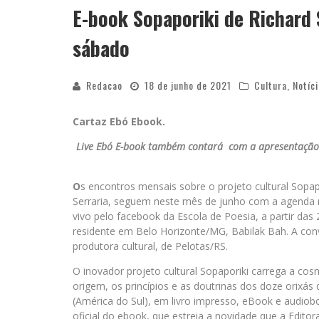
E-book Sopaporiki de Richard
sábado
Redacao
18 de junho de 2021
Cultura
,
Notíc
Cartaz Ebó Ebook.
Live Ebó E-book também contará com a apresentação d
O
s encontros mensais sobre o projeto cultural Sopap
Serraria, seguem neste mês de junho com a agenda
vivo pelo facebook da Escola de Poesia, a partir das 
residente em Belo Horizonte/MG, Babilak Bah. A conv
produtora cultural, de Pelotas/RS.
O inovador projeto cultural Sopaporiki carrega a co
origem, os princípios e as doutrinas dos doze orix
(América do Sul), em livro impresso, eBook e audio
oficial do ebook, que estreia a novidade que a Editor