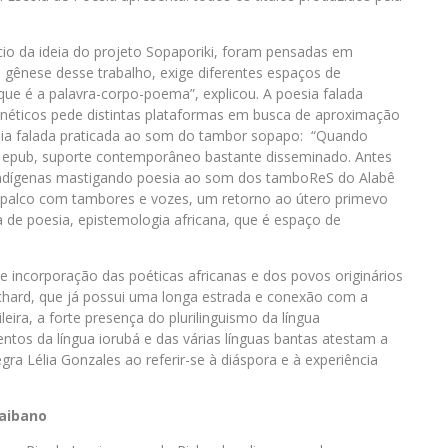
ício da ideia do projeto Sopaporiki, foram pensadas em
e, gênese desse trabalho, exige diferentes espaços de
e é a palavra-corpo-poema”, explicou. A poesia falada
rnéticos pede distintas plataformas em busca de aproximação
sia falada praticada ao som do tambor sopapo: “Quando
o epub, suporte contemporâneo bastante disseminado. Antes
e indígenas mastigando poesia ao som dos tamboReS do Alabê
de palco com tambores e vozes, um retorno ao útero primevo
da de poesia, epistemologia africana, que é espaço de
 incorporação das poéticas africanas e dos povos originários
ichard, que já possui uma longa estrada e conexão com a
leira, a forte presença do plurilinguismo da língua
ntos da língua iorubá e das várias línguas bantas atestam a
ra Lélia Gonzales ao referir-se à diáspora e à experiência
raibano