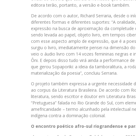
editora terão, portanto, a versão e-book também.
De acordo com o autor, Richard Serraria, desde o in
diferentes formas e diferentes suportes: “A oralidad
expressão na busca de aproximação da completude qu
sendo levada ao papel, objeto livro, em tempos cibe
com esse aspecto amplo de expressão, que é a poe
surgiu o livro, imediatamente pensei na dimensão d
veio o áudio livro com 14 vozes femininas negras 
Ôni. E depois disso tudo virá ainda a performance 
que gerou Sopaporiki: a ideia da tamboralitura, a ro
materialização da poesia”, concluiu Serraria.
O projeto também expressa a urgente necessidade de
ao corpus da Literatura Brasileira. De acordo com R
literatura, sendo escritor e doutor em Literatura Brasi
“Pretuguesa” falada no Rio Grande do Sul, com eleme
amefricanidade – termo alcunhado pela intelectual neg
indígena contra a dominação colonial.
O encontro poético afro-sul riograndense e pa