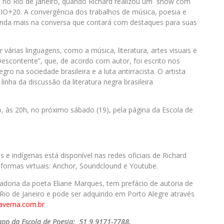
, no Rio de Janeiro, quando Richard realizou um show com
O+20. A convergência dos trabalhos de música, poesia e
inda mais na conversa que contará com destaques para suas
 várias linguagens, como a música, literatura, artes visuais e
escontente”, que, de acordo com autor, foi escrito nos
ro na sociedade brasileira e a luta antirracista. O artista
inha da discussão da literatura negra brasileira
, às 20h, no próximo sábado (19), pela página da Escola de
e indígenas está disponível nas redes oficiais de Richard
aformas virtuais: Anchor, Soundclound e Youtube.
radoria da poeta Eliane Marques, tem prefácio de autoria de
 Rio de Janeiro e pode ser adquirido em Porto Alegre através
ataverna.com.br
pp da Escola de Poesia: 51 9 9171-7788.