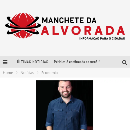
ÚLTIMAS NOTÍCIAS
Péricles é confirmado na turnê “Bem Black” de Thiaguinho em Belo Horizonte
Home
Notícias
Economia
Após sucesso em São Paulo, designer mineira Carline Patrícia lança jogo educativo sobre sustentabilidade em BH
Democratização do malte: Proibida utiliza estratégia de custo-benefício para o lazer do brasileiro
Yan traz a turnê nacional do PagodYANdo para Belo Horizonte