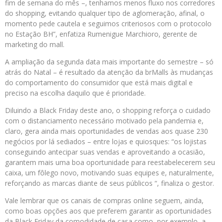
fim de semana do mês –, tenhamos menos fluxo nos corredores
do shopping, evitando qualquer tipo de aglomeração, afinal, o
momento pede cautela e seguimos criteriosos com o protocolo
no Estação BH”, enfatiza Rumenigue Marchioro, gerente de
marketing do mall.
A ampliação da segunda data mais importante do semestre – só
atrás do Natal – é resultado da atenção da brMalls às mudanças
do comportamento do consumidor que está mais digital e
preciso na escolha daquilo que é prioridade.
Diluindo a Black Friday deste ano, o shopping reforça o cuidado
com o distanciamento necessário motivado pela pandemia e,
claro, gera ainda mais oportunidades de vendas aos quase 230
negócios por lá sediados – entre lojas e quiosques: “os lojistas
conseguindo antecipar suas vendas e aproveitando a ocasião,
garantem mais uma boa oportunidade para reestabelecerem seu
caixa, um fôlego novo, motivando suas equipes e, naturalmente,
reforçando as marcas diante de seus públicos “, finaliza o gestor.
Vale lembrar que os canais de compras online seguem, ainda,
como boas opções aos que preferem garantir as oportunidades
da Black Friday da comodidade de casa como, por exemplo, a