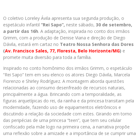
O coletivo Loreley Ávila apresenta sua segunda produção, o
espetáculo infantil
“Rei Sapo”,
neste sábado,
30 de setembro,
a partir das 16h
. A adaptação, inspirada no conto dos irmãos
Grimm, com a produção de Denise Viana e direção de Diego
Dávila, estará em cartaz no
Teatro Nossa Senhora das Dores
(
Av. Francisco Sales, 77, Floresta, Belo Horizonte/MG
)
e
promete muita diversão para toda a família.
Inspirado no conto homônimo dos irmãos Grimm, o espetáculo
“Rei Sapo” tem em seu elenco os atores Diego Dávila, Marcela
Fiorenzo e Shirley Rodríguez. A montagem aborda questões
relacionadas ao consumo desenfreado de recursos naturais,
principalmente a água. Brincando com a temporalidade, as
figuras arquetípicas do rei, da rainha e da princesa transitam pela
modernidade, fazendo uso de equipamentos eletrônicos e
discutindo a relação da sociedade com estes. Girando em torno
das peripécias de uma princesa “teen”, que tem seu celular
confiscado pela mãe logo na primeira cena, a narrativa propõe
uma reflexão sobre a amizade e a importância de se cumprir uma