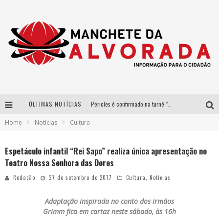
ÚLTIMAS NOTÍCIAS
Péricles é confirmado na turnê “Bem Black” de Thiaguinho em Belo Horizonte
Home
Notícias
Cultura
Após sucesso em São Paulo, designer mineira Carline Patrícia lança jogo educativo sobre sustentabilidade em BH
Democratização do malte: Proibida utiliza estratégia de custo-benefício para o lazer do brasileiro
Espetáculo infantil “Rei Sapo” realiza única apresentação no
Teatro Nossa Senhora das Dores
Yan traz a turnê nacional do PagodYANdo para Belo Horizonte
Redação
27 de setembro de 2017
Cultura
,
Notícias
Adaptação inspirada no conto dos irmãos
Grimm fica em cartaz neste sábado, às 16h