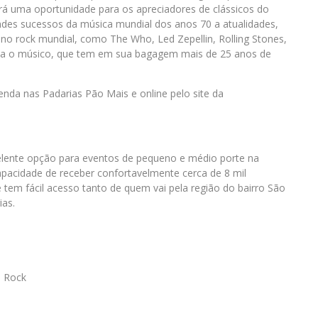
erá uma oportunidade para os apreciadores de clássicos do
des sucessos da música mundial dos anos 70 a atualidades,
o rock mundial, como The Who, Led Zepellin, Rolling Stones,
ica o músico, que tem em sua bagagem mais de 25 anos de
enda nas Padarias Pão Mais e online pelo site da
celente opção para eventos de pequeno e médio porte na
apacidade de receber confortavelmente cerca de 8 mil
e tem fácil acesso tanto de quem vai pela região do bairro São
ias.
u Rock