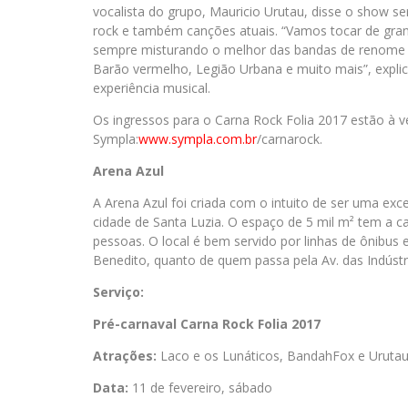
vocalista do grupo, Mauricio Urutau, disse o show s
rock e também canções atuais. “Vamos tocar de gran
sempre misturando o melhor das bandas de renome n
Barão vermelho, Legião Urbana e muito mais”, expl
experiência musical.
Os ingressos para o Carna Rock Folia 2017 estão à v
Sympla:
www.sympla.com.br
/carnarock.
Arena Azul
A Arena Azul foi criada com o intuito de ser uma ex
cidade de Santa Luzia. O espaço de 5 mil m² tem a c
pessoas. O local é bem servido por linhas de ônibus 
Benedito, quanto de quem passa pela Av. das Indústr
Serviço:
Pré-carnaval Carna Rock Folia 2017
Atrações:
Laco e os Lunáticos, BandahFox e Uruta
Data:
11 de fevereiro, sábado