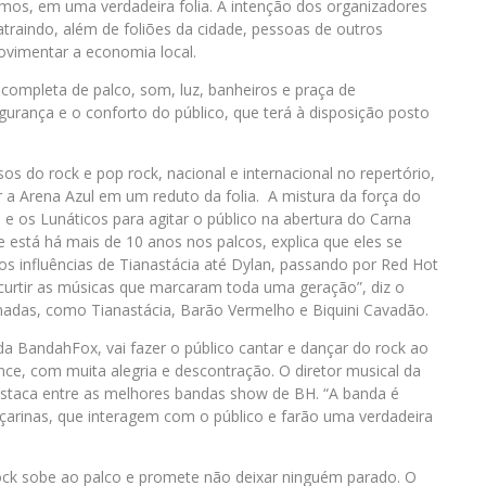
os, em uma verdadeira folia. A intenção dos organizadores
 atraindo, além de foliões da cidade, pessoas de outros
movimentar a economia local.
completa de palco, som, luz, banheiros e praça de
gurança e o conforto do público, que terá à disposição posto
s do rock e pop rock, nacional e internacional no repertório,
 a Arena Azul em um reduto da folia. A mistura da força do
e os Lunáticos para agitar o público na abertura do Carna
e está há mais de 10 anos nos palcos, explica que eles se
s influências de Tianastácia até Dylan, passando por Red Hot
curtir as músicas que marcaram toda uma geração”, diz o
madas, como Tianastácia, Barão Vermelho e Biquini Cavadão.
da BandahFox, vai fazer o público cantar e dançar do rock ao
ance, com muita alegria e descontração. O diretor musical da
estaca entre as melhores bandas show de BH. “A banda é
nçarinas, que interagem com o público e farão uma verdadeira
ock sobe ao palco e promete não deixar ninguém parado. O