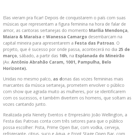
Elas vieram pra ficar! Depois de conquistarem o país com suas
músicas que representam a figura feminina na hora de falar de
amor, as cantoras sertanejas do momento
Marília Mendonça
,
Maiara & Maraísa
e
Wanessa Camargo
desembarcam na
capital mineira para apresentarem a
Festa das Patroas
. O
projeto, que é sucesso por onde passa, acontecerá no dia
25 de
março
, sábado, a partir das
16h
, na
Esplanada do
Mineirão
(Av.
Antônio Abrahão Caram, 1001, Pampulha, Belo
Horizonte).
Unidas no mesmo palco,
as d
onas das vozes femininas mais
marcantes da música sertaneja, prometem envolver o público
com show que agrada muito as mulheres, por se identificarem
com os sucessos, e também divertem os homens, que soltam as
vozes cantando junto.
Realizada pela Nenety Eventos e Empresário João Wellington, a
Festa das Patroas conta com três setores para que o público
possa escolher: Pista, Prime Open Bar, com vodka, cerveja,
refrigerante, citrus, suco e água, e Front Stage Open Bar, com