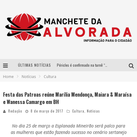
ÚLTIMAS NOTÍCIAS
Péricles é confirmado na turnê “Bem Black” de Thiaguinho em Belo Horizonte
Home
Notícias
Cultura
Após sucesso em São Paulo, designer mineira Carline Patrícia lança jogo educativo sobre sustentabilidade em BH
Democratização do malte: Proibida utiliza estratégia de custo-benefício para o lazer do brasileiro
Festa das Patroas reúne Marília Mendonça, Maiara & Maraísa
e Wanessa Camargo em BH
Yan traz a turnê nacional do PagodYANdo para Belo Horizonte
Redação
8 de março de 2017
Cultura
,
Notícias
No dia 25 de março a Esplanada Mineirão será palco para
as mulheres que estão fazendo sucesso no cenário sertanejo