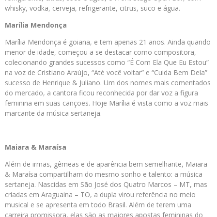
whisky, vodka, cerveja, refrigerante, citrus, suco e água.
Marília Mendonça
Marília Mendonça é goiana, e tem apenas 21 anos. Ainda quando
menor de idade, começou a se destacar como compositora,
colecionando grandes sucessos como “É Com Ela Que Eu Estou”
na voz de Cristiano Araújo, “Até você voltar” e “Cuida Bem Dela”
sucesso de Henrique & Juliano. Um dos nomes mais comentados
do mercado, a cantora ficou reconhecida por dar voz a figura
feminina em suas canções. Hoje Marília é vista como a voz mais
marcante da música sertaneja.
Maiara & Maraísa
Além de irmãs, gêmeas e de aparência bem semelhante, Maiara
& Maraísa compartilham do mesmo sonho e talento: a música
sertaneja. Nascidas em São José dos Quatro Marcos – MT, mas
criadas em Araguaina – TO, a dupla virou referência no meio
musical e se apresenta em todo Brasil. Além de terem uma
carreira promissora, elas são as maiores apostas femininas do