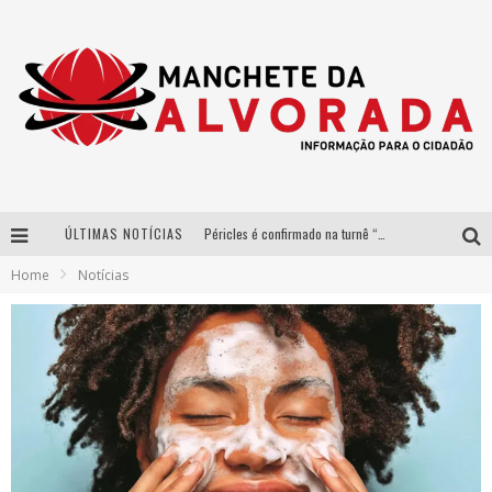
ÚLTIMAS NOTÍCIAS
Péricles é confirmado na turnê “Bem Black” de Thiaguinho em Belo Horizonte
Home
Notícias
Após sucesso em São Paulo, designer mineira Carline Patrícia lança jogo educativo sobre sustentabilidade em BH
Democratização do malte: Proibida utiliza estratégia de custo-benefício para o lazer do brasileiro
Yan traz a turnê nacional do PagodYANdo para Belo Horizonte