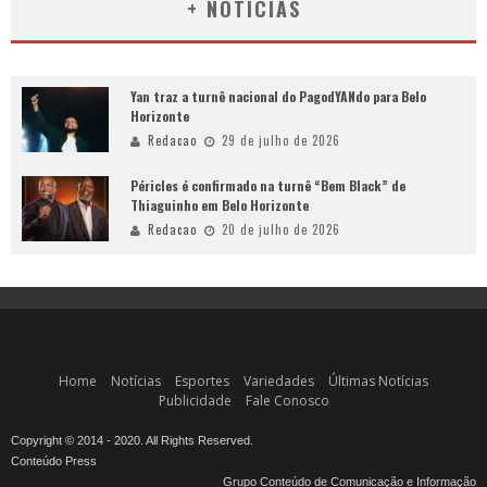
+ NOTÍCIAS
Yan traz a turnê nacional do PagodYANdo para Belo
Horizonte
Redacao
29 de julho de 2026
Péricles é confirmado na turnê “Bem Black” de
Thiaguinho em Belo Horizonte
Redacao
20 de julho de 2026
Home
Notícias
Esportes
Variedades
Últimas Notícias
Publicidade
Fale Conosco
Copyright © 2014 - 2020. All Rights Reserved.
Conteúdo Press
Grupo Conteúdo de Comunicação e Informação