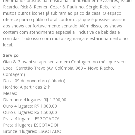
renomados artistas da música nacional. Guilherme Arantes, Paulo
Ricardo, Rick & Renner, Cézar & Paulinho, Sérgio Reis, Ira! e
muitos outros ícones já subiram ao palco da casa. O espaço
oferece para o público total conforto, já que é possível assistir
aos shows confortavelmente sentado. Além disso, os shows
contam com atendimento especial all inclusive de bebidas e
comidas. Tudo isso com muita segurança e estacionamento no
local.
Serviço
Gian & Giovani se apresentam em Contagem no mês que vem
Local: Carretão Trevo (Av. Colúmbia, 960 – Novo Riacho,
Contagem)
Data: 09 de novembro (sábado)
Horário: A partir das 21h
Mesas:
Diamante 4 lugares: R$ 1.200,00
Ouro 4 lugares: R$ 1.000,00
Ouro 6 lugares: R$ 1.500,00
Prata 4 lugares: ESGOTADO!
Prata 6 lugares ESGOTADO!
Bronze 4 lugares: ESGOTADO!