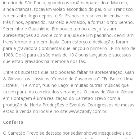
interior de São Paulo, quando os irmãos Aparecido e Marcelo,
ainda crianças, tocavam violão escondido do pai, o Sr. Francisco.
No entanto, logo depois, o Sr. Francisco resolveu incentivar os
três filhos, Aparecido, Marcelo e Arnaldo, a formar o trio Sereno,
Sereninho e Gauchinho. Em pouco tempo eles já faziam
apresentações ao vivo e com a ajuda de um padrinho, decidiram
transformar o trio em dupla. Com esforço e dedicação, foram
para a gravadora Continental que lançou o primeiro LP no ano de
1988. De lá para cá são mais de 10 álbuns lançados e sucessos
que estão gravados na memória dos fãs.
Entre os sucessos que não poderão faltar na apresentação, Gian
& Giovani, os clássicos “Convite de Casamento”, “Eu Busco Uma
Estrela”, “Te Amo”, “Caí no Laço” e muitas outras músicas que
fazem parte da carreira dos sertanejos. O show de Gian e Giovani
em Contagem é uma realização do Carretão Trevo com a
produção da Horta Produções e Eventos. Os ingressos de mesas
estão à venda no local e no site www.zapify.com.br.
Conforto
O Carretão Trevo se destaca por sediar shows inesquecíveis de