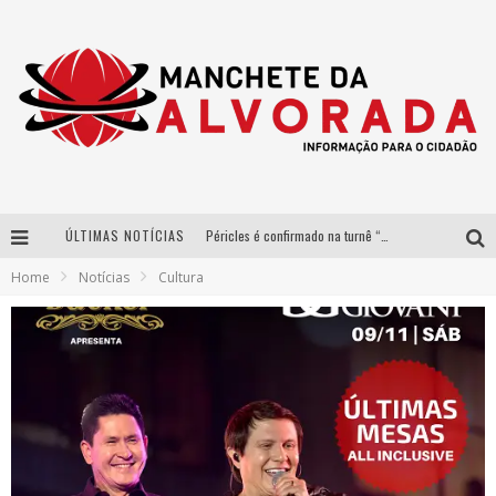
Péricles é confirmado na turnê “Bem Black” de Thiaguinho em Belo Horizonte
ÚLTIMAS NOTÍCIAS
Após sucesso em São Paulo, designer mineira Carline Patrícia lança jogo educativo sobre sustentabilidade em BH
Home
Notícias
Cultura
Democratização do malte: Proibida utiliza estratégia de custo-benefício para o lazer do brasileiro
Yan traz a turnê nacional do PagodYANdo para Belo Horizonte