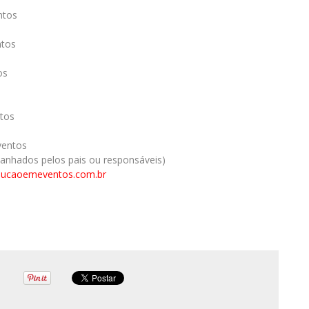
ntos
ntos
os
tos
ventos
nhados pelos pais ou responsáveis)
lucaoemeventos.com.br