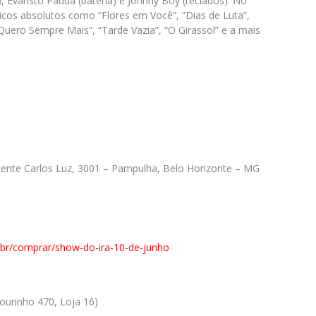
Evaristo Pádua (bateria) e Johnny Boy (teclados). No
icos absolutos como “Flores em Você”, “Dias de Luta”,
 Quero Sempre Mais”, “Tarde Vazia”, “O Girassol” e a mais
dente Carlos Luz, 3001 – Pampulha, Belo Horizonte – MG
.br/comprar/show-do-ira-10-de-junho
ourinho 470, Loja 16)