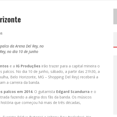
D
EMOCRATIZAÇÃO DO MALTE: PROIBIDA UTILIZA ESTRATÉGIA DE CUSTO-BENEFÍCIO PARA O LAZER DO BRASILEIRO
rizonte
ODYANDO PARA BELO HORIZONTE
as
palco da Arena Del Rey, no
Rey, no dia 10 de junho
entos
e a
IG Produções
irão trazer para a capital mineira o
palcos. No dia 10 de junho, sábado, a partir das 21h30, a
pulha, Belo Horizonte, MG – Shopping Del Rey) receberá a
m a carreira da banda.
os palcos em 2014
. O guitarrista
Edgard Scandurra
e o
rada fazendo a alegria dos fãs da banda. Os músicos
istória que começou há mais de três décadas,