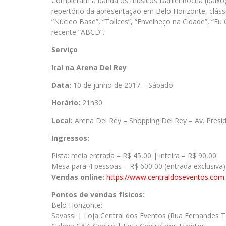
Completam a banda os músicos Daniel Rocha (baixo), 
repertório da apresentação em Belo Horizonte, cláss
“Núcleo Base”, “Tolices”, “Envelheço na Cidade”, “Eu
recente “ABCD”.
Serviço
Ira! na Arena Del Rey
Data:
10 de junho de 2017 – Sábado
Horário:
21h30
Local:
Arena Del Rey – Shopping Del Rey – Av. Presi
Ingressos:
Pista: meia entrada – R$ 45,00 | inteira – R$ 90,00
Mesa para 4 pessoas – R$ 600,00 (entrada exclusiva)
Vendas online:
https://www.centraldoseventos.com
Pontos de vendas físicos:
Belo Horizonte:
Savassi | Loja Central dos Eventos (Rua Fernandes T