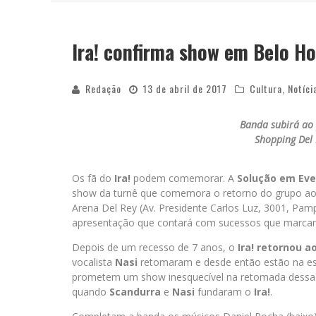
Ira! confirma show em Belo Ho
YAN TRAZ A TURNÊ NACIONAL DO PAG
Redação
13 de abril de 2017
Cultura
,
Notíci
Banda subirá ao 
Shopping Del 
Os fã do
Ira!
podem comemorar. A
Solução em Ev
show da turnê que comemora o retorno do grupo aos 
Arena Del Rey (Av. Presidente Carlos Luz, 3001, Pam
apresentação que contará com sucessos que marcara
Depois de um recesso de 7 anos, o
Ira!
retornou a
vocalista
Nasi
retomaram e desde então estão na est
prometem um show inesquecível na retomada dessa h
quando
Scandurra
e
Nasi
fundaram o
Ira!
.