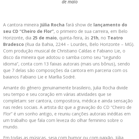
de maio
A cantora mineira
Júlia Rocha
fará show de
lançamento do
seu CD “Cheiro de Flor”
, o primeiro de sua carreira, em Belo
Horizonte, dia
25 de maio
, quinta-feira, às
21h
, no
Teatro
Bradesco
(Rua da Bahia, 2244 – Lourdes, Belo Horizonte – MG).
Com produção musical de Christiano Caldas e Fabiano Lie, o
disco da mineira que adotou o samba como seu “segundo
idioma”, conta com 13 faixas autorais (mais uns bônus), sendo
que 7 delas são composições da cantora em parceria com os
baianos Fabiano Lie e Marília Sodré.
Amante do gênero genuinamente brasileiro, Julia Rocha divide
seu tempo e seu coração em várias atividades que se
completam: ser cantora, compositora, médica e ainda sensação
nas redes sociais. A artista diz que a gravação do CD “Cheiro de
Flor” é um sonho antigo, e reuniu canções autorais inéditas em
um trabalho que fala com leveza do olhar feminino sobre o
mundo.
Em todas as músicas, seja com humor ou com paixão, Júlia