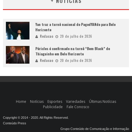
+ NOTÍCIAS
Yan traz a turnê nacional do PagodYANdo para Belo
Horizonte
Redacao
29 de julho de 2026
Péricles é confirmado na turnê “Bem Black” de
Thiaguinho em Belo Horizonte
Redacao
20 de julho de 2026
Home
Notícias
Esportes
Variedades
Últimas Notícias
Publicidade
Fale Conosco
Copyright © 2014 - 2020. All Rights Reserved.
Conteúdo Press
Grupo Conteúdo de Comunicação e Informação