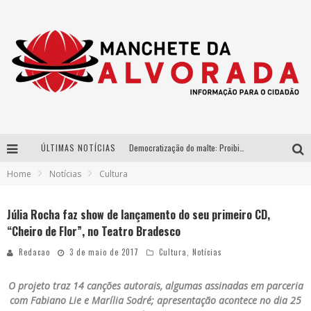
Democratização do malte: Proibida utiliza estratégia de custo-benefício para o lazer do brasileiro
ÚLTIMAS NOTÍCIAS
Home
Notícias
Cultura
Yan traz a turnê nacional do PagodYANdo para Belo Horizonte
Péricles é confirmado na turnê “Bem Black” de Thiaguinho em Belo Horizonte
Júlia Rocha faz show de lançamento do seu primeiro CD,
“Cheiro de Flor”, no Teatro Bradesco
Após sucesso em São Paulo, designer mineira Carline Patrícia lança jogo educativo sobre sustentabilidade em BH
Redacao
3 de maio de 2017
Cultura
,
Notícias
O projeto traz 14 canções autorais, algumas assinadas em parceria
com Fabiano Lie e Marília Sodré; apresentação acontece no dia 25