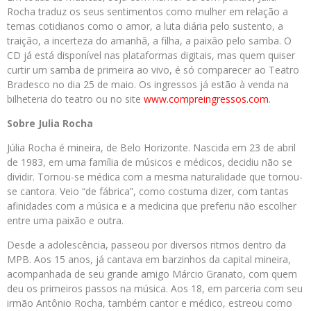
Rocha traduz os seus sentimentos como mulher em relação a
temas cotidianos como o amor, a luta diária pelo sustento, a
traição, a incerteza do amanhã, a filha, a paixão pelo samba. O
CD já está disponível nas plataformas digitais, mas quem quiser
curtir um samba de primeira ao vivo, é só comparecer ao Teatro
Bradesco no dia 25 de maio. Os ingressos já estão à venda na
bilheteria do teatro ou no site
www.compreingressos.com
.
Sobre Julia Rocha
Júlia Rocha é mineira, de Belo Horizonte. Nascida em 23 de abril
de 1983, em uma família de músicos e médicos, decidiu não se
dividir. Tornou-se médica com a mesma naturalidade que tornou-
se cantora. Veio “de fábrica”, como costuma dizer, com tantas
afinidades com a música e a medicina que preferiu não escolher
entre uma paixão e outra.
Desde a adolescência, passeou por diversos ritmos dentro da
MPB. Aos 15 anos, já cantava em barzinhos da capital mineira,
acompanhada de seu grande amigo Márcio Granato, com quem
deu os primeiros passos na música. Aos 18, em parceria com seu
irmão Antônio Rocha, também cantor e médico, estreou como