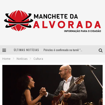
ÚLTIMAS NOTÍCIAS
Péricles é confirmado na turnê “Bem Black” de Thiaguinho em Belo Horizonte
Home
Notícias
Cultura
Após sucesso em São Paulo, designer mineira Carline Patrícia lança jogo educativo sobre sustentabilidade em BH
Democratização do malte: Proibida utiliza estratégia de custo-benefício para o lazer do brasileiro
Yan traz a turnê nacional do PagodYANdo para Belo Horizonte