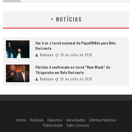
+ NOTÍCIAS
Yan traz a turnê nacional do PagodYANdo para Belo
Horizonte
Redacao
29 de julho de 2026
Péricles é confirmado na turnê “Bem Black” de
Thiaguinho em Belo Horizonte
Redacao
20 de julho de 2026
Home
Notícias
Esportes
Variedades
Últimas Notícias
Publicidade
Fale Conosco