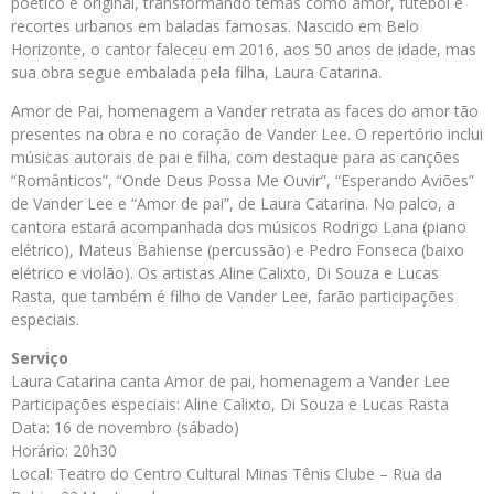
poético e original, transformando temas como amor, futebol e
recortes urbanos em baladas famosas. Nascido em Belo
Horizonte, o cantor faleceu em 2016, aos 50 anos de idade, mas
sua obra segue embalada pela filha, Laura Catarina.
Amor de Pai, homenagem a Vander retrata as faces do amor tão
presentes na obra e no coração de Vander Lee. O repertório inclui
músicas autorais de pai e filha, com destaque para as canções
“Românticos”, “Onde Deus Possa Me Ouvir”, “Esperando Aviões”
de Vander Lee e “Amor de pai”, de Laura Catarina. No palco, a
cantora estará acompanhada dos músicos Rodrigo Lana (piano
elétrico), Mateus Bahiense (percussão) e Pedro Fonseca (baixo
elétrico e violão). Os artistas Aline Calixto, Di Souza e Lucas
Rasta, que também é filho de Vander Lee, farão participações
especiais.
Serviço
Laura Catarina canta Amor de pai, homenagem a Vander Lee
Participações especiais: Aline Calixto, Di Souza e Lucas Rasta
Data: 16 de novembro (sábado)
Horário: 20h30
Local: Teatro do Centro Cultural Minas Tênis Clube – Rua da