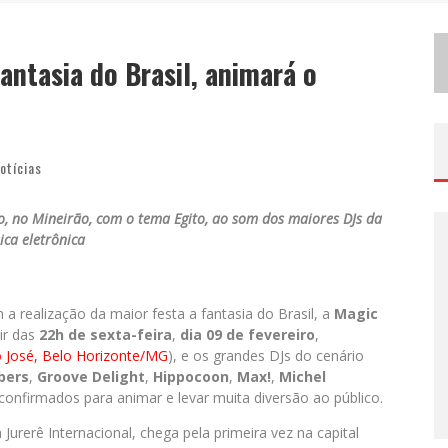
D
EMOCRATIZAÇÃO DO MALTE: PROIBIDA UTILIZA ESTRATÉGIA DE CUSTO-BENEFÍCIO PARA O LAZER DO BRASILEIRO
fantasia do Brasil, animará o
ODYANDO PARA BELO HORIZONTE
otícias
iro, no Mineirão, com o tema Egito, ao som dos maiores DJs da
ca eletrônica
a realização da maior festa a fantasia do Brasil, a
Magic
ir das
22h de sexta-feira
,
dia 09 de fevereiro
,
o José, Belo Horizonte/MG
), e os grandes DJs do cenário
bers
,
Groove Delight
,
Hippocoon
,
Max!
,
Michel
confirmados para animar e levar muita diversão ao público.
 Jurerê Internacional, chega pela primeira vez na capital