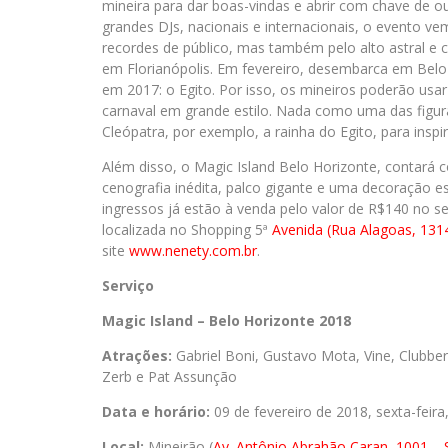
mineira para dar boas-vindas e abrir com chave de o
grandes DJs, nacionais e internacionais, o evento v
recordes de público, mas também pelo alto astral e c
em Florianópolis. Em fevereiro, desembarca em Be
em 2017: o Egito. Por isso, os mineiros poderão usa
carnaval em grande estilo. Nada como uma das figur
Cleópatra, por exemplo, a rainha do Egito, para insp
Além disso, o Magic Island Belo Horizonte, contará 
cenografia inédita, palco gigante e uma decoração es
ingressos já estão à venda pelo valor de R$140 no s
localizada no Shopping 5ª
Avenida (Rua Alagoas, 131
site
www.nenety.com.br
.
Serviço
Magic Island – Belo Horizonte 2018
Atrações:
Gabriel Boni, Gustavo Mota, Vine, Clubber
Zerb e Pat Assunção
Data e horário:
09 de fevereiro de 2018, sexta-feira
Local:
Mineirão (
Av. Antônio Abrahão Caran, 1001 –