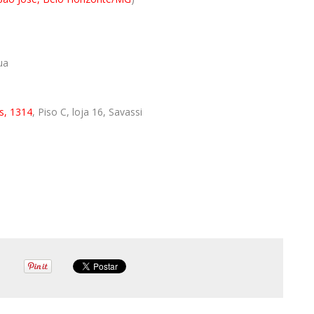
ua
s, 1314
, Piso C, loja 16, Savassi