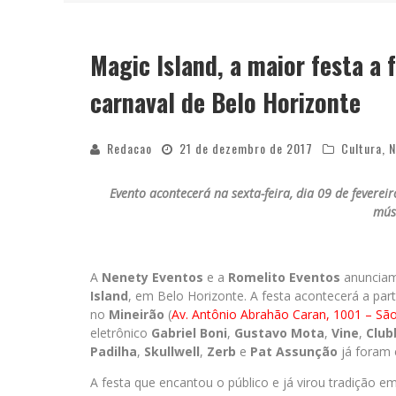
Magic Island, a maior festa a 
YAN TRAZ A TURNÊ NACIONAL DO PAG
carnaval de Belo Horizonte
Redacao
21 de dezembro de 2017
Cultura
,
N
Evento acontecerá na sexta-feira, dia 09 de fevere
músi
A
Nenety Eventos
e a
Romelito Eventos
anunciam 
Island
, em Belo Horizonte. A festa acontecerá a part
no
Mineirão
(
Av. Antônio Abrahão Caran, 1001 – Sã
eletrônico
Gabriel Boni
,
Gustavo Mota
,
Vine
,
Club
Padilha
,
Skullwell
,
Zerb
e
Pat Assunção
já foram 
A festa que encantou o público e já virou tradição em