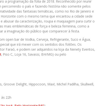
uro a programação da folia de 2018. Reconhecido por reunir
em percorrendo o país e fazendo história não somente pelos
riatividade das fantasias temáticas, como no Rio de Janeiro e
lo Horizonte com o mesmo tema que encantou a cidade sede
r e abusar da caracterização, roupa e maquiagem para curtir o
as mais emblemáticas de força e beleza feminina, como a
irar a imaginação do público que comparecer à festa.
com open bar de Vodka, Cerveja, Refrigerante, Suco e Água,
pecial que irá mexer com os sentidos dos foliões. Os
etor Faraó, e podem ser adquiridos na loja da Nenety Eventos,
4
, Piso C, Loja 16, Savassi, BH/MG) ou pelo
s, Groove Delight, Hippocoon, Max!, Michel Padilha, Skullwell,
, às 22h
 São José, Belo Horizonte/MG
)