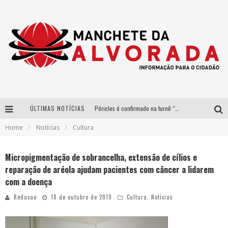
ÚLTIMAS NOTÍCIAS
Péricles é confirmado na turnê “Bem Black” de Thiaguinho em Belo Horizonte
Home
Notícias
Cultura
Após sucesso em São Paulo, designer mineira Carline Patrícia lança jogo educativo sobre sustentabilidade em BH
Democratização do malte: Proibida utiliza estratégia de custo-benefício para o lazer do brasileiro
Micropigmentação de sobrancelha, extensão de cílios e
reparação de aréola ajudam pacientes com câncer a lidarem
Yan traz a turnê nacional do PagodYANdo para Belo Horizonte
com a doença
Redacao
18 de outubro de 2019
Cultura
,
Notícias