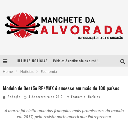
ÚLTIMAS NOTÍCIAS
Péricles é confirmado na turnê “Bem Black” de Thiaguinho em Belo Horizonte
Home
Notícias
Economia
Após sucesso em São Paulo, designer mineira Carline Patrícia lança jogo educativo sobre sustentabilidade em BH
Democratização do malte: Proibida utiliza estratégia de custo-benefício para o lazer do brasileiro
Modelo de Gestão RE/MAX é sucesso em mais de 100 países
Yan traz a turnê nacional do PagodYANdo para Belo Horizonte
Redação
4 de fevereiro de 2017
Economia
,
Notícias
A marca foi eleita uma das franquias mais promissoras do mundo
em 2017, pela revista norte-americana Entrepreneur