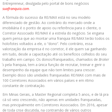
Entrepreneur, divulgada pelo portal de bons negócios
suafranquia.com
.
A fórmula do sucesso da RE/MAX está no seu modelo
diferenciado de gestão. Ao contrário do mercado onde a
imobiliária é o ponto de apoio ou referência para o cliente, o
Corretor Associado RE/MAX é a estrela do negócio. Se engana
quem pensa que ao montar uma franquia RE/MAX terão todos os
holofotes voltados a ele, o “dono”. Pelo contrário, essa
valorização da empresa é no corretor, é ele quem sai ganhando
em tudo, desde a capacitação até os benefícios colhidos do seu
trabalho em campo. Os donos/franqueados, chamados de
Broker
´s
pela franquia, tem a única função de recrutar, treinar e gerir o
desempenho da equipe que não tem limites para crescer.
Exemplo disso são unidades franqueadas RE/MAX com mais de
100 Corretores Associados em vários países e em ritmo
constante de contratação.
Em Minas Gerais, a Master Regional completa 5 anos, e de lá pra
cá só veio crescendo, não apenas em unidades franqueadas,
mas principalmente em Corretores Associados. Em 2016, apesar
de toda crise discutida, na contramão de vários outros