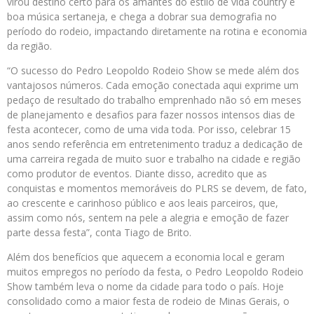
virou destino certo para os amantes do estilo de vida country e
boa música sertaneja, e chega a dobrar sua demografia no
período do rodeio, impactando diretamente na rotina e economia
da região.
“O sucesso do Pedro Leopoldo Rodeio Show se mede além dos
vantajosos números. Cada emoção conectada aqui exprime um
pedaço de resultado do trabalho emprenhado não só em meses
de planejamento e desafios para fazer nossos intensos dias de
festa acontecer, como de uma vida toda. Por isso, celebrar 15
anos sendo referência em entretenimento traduz a dedicação de
uma carreira regada de muito suor e trabalho na cidade e região
como produtor de eventos. Diante disso, acredito que as
conquistas e momentos memoráveis do PLRS se devem, de fato,
ao crescente e carinhoso público e aos leais parceiros, que,
assim como nós, sentem na pele a alegria e emoção de fazer
parte dessa festa”, conta Tiago de Brito.
Além dos benefícios que aquecem a economia local e geram
muitos empregos no período da festa, o Pedro Leopoldo Rodeio
Show também leva o nome da cidade para todo o país. Hoje
consolidado como a maior festa de rodeio de Minas Gerais, o