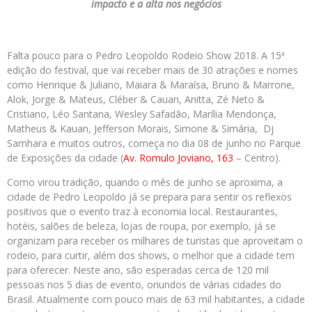
impacto e a alta nos negócios
Falta pouco para o Pedro Leopoldo Rodeio Show 2018. A 15ª
edição do festival, que vai receber mais de 30 atrações e nomes
como Henrique & Juliano, Maiara & Maraísa, Bruno & Marrone,
Alok, Jorge & Mateus, Cléber & Cauan, Anitta, Zé Neto &
Cristiano, Léo Santana, Wesley Safadão, Marília Mendonça,
Matheus & Kauan, Jefferson Morais, Simone & Simária, Dj
Samhara e muitos outros, começa no dia 08 de junho no Parque
de Exposições da cidade (
Av. Romulo Joviano, 163
– Centro).
Como virou tradição, quando o mês de junho se aproxima, a
cidade de Pedro Leopoldo já se prepara para sentir os reflexos
positivos que o evento traz à economia local. Restaurantes,
hotéis, salões de beleza, lojas de roupa, por exemplo, já se
organizam para receber os milhares de turistas que aproveitam o
rodeio, para curtir, além dos shows, o melhor que a cidade tem
para oferecer. Neste ano, são esperadas cerca de 120 mil
pessoas nos 5 dias de evento, oriundos de várias cidades do
Brasil. Atualmente com pouco mais de 63 mil habitantes, a cidade