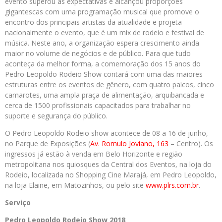
evento superou as expectativas e alcançou proporções
gigantescas com uma programação musical que promove o
encontro dos principais artistas da atualidade e projeta
nacionalmente o evento, que é um mix de rodeio e festival de
música. Neste ano, a organização espera crescimento ainda
maior no volume de negócios e de público. Para que tudo
aconteça da melhor forma, a comemoração dos 15 anos do
Pedro Leopoldo Rodeio Show contará com uma das maiores
estruturas entre os eventos de gênero, com quatro palcos, cinco
camarotes, uma ampla praça de alimentação, arquibancada e
cerca de 1500 profissionais capacitados para trabalhar no
suporte e segurança do público.
O Pedro Leopoldo Rodeio show acontece de 08 a 16 de junho,
no Parque de Exposições (
Av. Romulo Joviano, 163
– Centro). Os
ingressos já estão à venda em Belo Horizonte e região
metropolitana nos quiosques da Central dos Eventos, na loja do
Rodeio, localizada no Shopping Cine Marajá, em Pedro Leopoldo,
na loja Elaine, em Matozinhos, ou pelo site
www.plrs.com.br
.
Serviço
Pedro Leopoldo Rodeio Show 2018