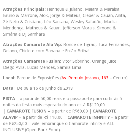
Atrações Principais:
Henrique & Juliano, Maiara & Maraísa,
Bruno & Marrone, Alok, Jorge & Mateus, Cléber & Cauan, Anita,
Zé Neto & Cristiano, Léo Santana, Wesley Safadão, Marília
Mendonça, Matheus & Kauan, Jefferson Morais, Simone &
Simária e Dj Samhara
Atrações Camarote Ala Vip:
Bonde de Tigrão, Tuca Fernandes,
Delano, Chiclete com Banana e Então Brilha!
Atrações Camarote Fusion:
Vitor Sobrinho, Orange Juice,
Diego Ávila, Lucas Mendes, Samira Lima
Local:
Parque de Exposições (
Av. Romulo Joviano, 163
– Centro).
Data:
De 08 a 16 de junho de 2018
PISTA
– a partir de 50,00 reais e o passaporte para curtir às 5
noites da festa mais esperada do ano está R$120,00
|
CAMAROTE FUSION
– a partir de R$60,00 |
CAMAROTE
ALAVIP
– a partir de R$ 110,00 |
CAMAROTE INFINITY
– a partir
de R$250,00 – vale lembrar que o Camarote Infinity é ALL
INCLUSIVE (Open Bar / Food).