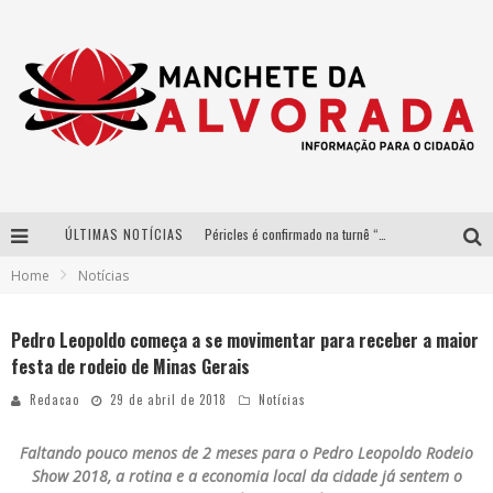
ÚLTIMAS NOTÍCIAS
Péricles é confirmado na turnê “Bem Black” de Thiaguinho em Belo Horizonte
Home
Notícias
Após sucesso em São Paulo, designer mineira Carline Patrícia lança jogo educativo sobre sustentabilidade em BH
Democratização do malte: Proibida utiliza estratégia de custo-benefício para o lazer do brasileiro
Pedro Leopoldo começa a se movimentar para receber a maior
festa de rodeio de Minas Gerais
Yan traz a turnê nacional do PagodYANdo para Belo Horizonte
Redacao
29 de abril de 2018
Notícias
Faltando pouco menos de 2 meses para o Pedro Leopoldo Rodeio
Show 2018, a rotina e a economia local da cidade já sentem o