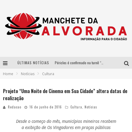
ÚLTIMAS NOTÍCIAS
Péricles é confirmado na turnê “Bem Black” de Thiaguinho em Belo Horizonte
Home
Notícias
Cultura
Após sucesso em São Paulo, designer mineira Carline Patrícia lança jogo educativo sobre sustentabilidade em BH
Democratização do malte: Proibida utiliza estratégia de custo-benefício para o lazer do brasileiro
Projeto “Uma Noite de Cinema em Sua Cidade” altera datas de
realização
Yan traz a turnê nacional do PagodYANdo para Belo Horizonte
Redacao
16 de junho de 2016
Cultura
,
Notícias
Desde o começo do mês, municípios mineiros recebem
a exibição de Os Vingadores em praças públicas