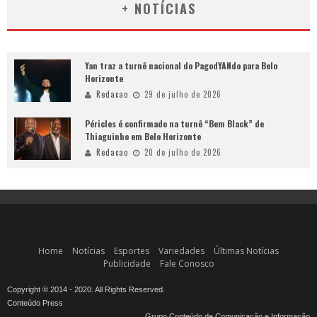
+ NOTÍCIAS
Yan traz a turnê nacional do PagodYANdo para Belo
Horizonte
Redacao
29 de julho de 2026
Péricles é confirmado na turnê “Bem Black” de
Thiaguinho em Belo Horizonte
Redacao
20 de julho de 2026
Home
Notícias
Esportes
Variedades
Últimas Notícias
Publicidade
Fale Conosco
Copyright © 2014 - 2020. All Rights Reserved.
Conteúdo Press
Grupo Conteúdo de Comunicação e Informação