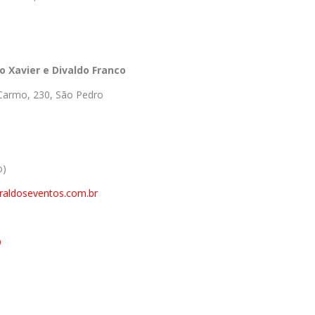
o Xavier e Divaldo Franco
Carmo, 230, São Pedro
o)
raldoseventos.com.br
9