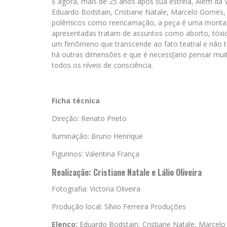
E agora, mais de 25 anos após sua estreia, Além da
Eduardo Bodstain, Cristiane Natale, Marcelo Gomes,
polêmicos como reencarnação, a peça é uma montagem
apresentadas tratam de assuntos como aborto, tóxic
um fenômeno que transcende ao fato teatral e não 
há outras dimensões e que é necess[ario pensar muit
todos os níveis de consciência.
Ficha técnica
Direção: Renato Prieto
Iluminação: Bruno Henrique
Figurinos: Valentina França
Realização: Cristiane Natale e Lálio Oliveira
Fotografia: Victoria Oliveira
Produção local: Sílvio Ferreira Produções
Elenco:
Eduardo Bodstain, Cristiane Natale, Marcel