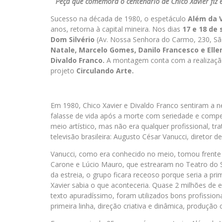
Peça que comemora o centenário de Chico Xavier fiz 
Sucesso na década de 1980, o espetáculo
Além da 
anos, retorna à capital mineira. Nos dias
17 e 18 de
Dom Silvério
(Av. Nossa Senhora do Carmo, 230, Sã
Natale, Marcelo Gomes, Danilo Francesco e Ell
Divaldo Franco.
A montagem conta com a realizaç
projeto
Circulando Arte.
Em 1980, Chico Xavier e Divaldo Franco sentiram a n
falasse de vida após a morte com seriedade e com
meio artístico, mas não era qualquer profissional, t
televisão brasileira: Augusto César Vanucci, diretor
Vanucci, como era conhecido no meio, tomou frente 
Carone e Lúcio Mauro, que estrearam no Teatro do 
da estreia, o grupo ficara receoso porque seria a p
Xavier sabia o que aconteceria. Quase 2 milhões de 
texto apuradíssimo, foram utilizados bons profission
primeira linha, direção criativa e dinâmica, produção 