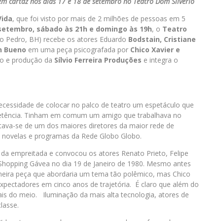
em cartaz nos dias 17 e 18 de setembro no Teatro Dom Silvério
Vida
, que foi visto por mais de 2 milhões de pessoas em 5
 setembro, sábado às 21h e domingo às 19h
, o
Teatro
o Pedro, BH) recebe os atores Eduardo
Bodstain, Cristiane
en Bueno
em uma peça psicografada por
Chico Xavier e
ão e produção da
Sílvio Ferreira Produções
e integra o
ecessidade de colocar no palco de teatro um espetáculo que
petência. Tinham em comum um amigo que trabalhava no
ratava-se de um dos maiores diretores da maior rede de
 de novelas e programas da Rede Globo Globo.
da empreitada e convocou os atores Renato Prieto, Felipe
Shopping Gávea no dia 19 de Janeiro de 1980. Mesmo antes
rimeira peça que abordaria um tema tão polêmico, mas Chico
expectadores em cinco anos de trajetória. É claro que além do
ais do meio. Iluminação da mais alta tecnologia, atores de
classe.