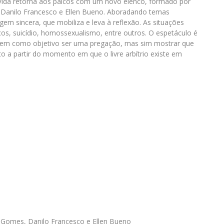
 Vida retorna aos palcos com um novo elenco, formado por
 Danilo Francesco e Ellen Bueno. Aboradando temas
 sincera, que mobiliza e leva à reflexão. As situações
os, suicídio, homossexualismo, entre outros. O espetáculo é
tem como objetivo ser uma pregação, mas sim mostrar que
o a partir do momento em que o livre arbítrio existe em
o Gomes, Danilo Francesco e Ellen Bueno