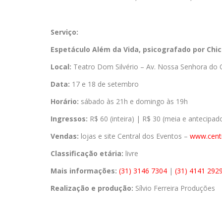
Serviço:
Espetáculo Além da Vida, psicografado por Chic
Local:
Teatro Dom Silvério – Av. Nossa Senhora do 
Data:
17 e 18 de setembro
Horário:
sábado às 21h e domingo às 19h
Ingressos:
R$ 60 (inteira) | R$ 30 (meia e antecipad
Vendas:
lojas e site Central dos Eventos –
www.cent
Classificação etária:
livre
Mais informações:
(31) 3146 7304
|
(31) 4141 292
Realização e produção:
Sílvio Ferreira Produções