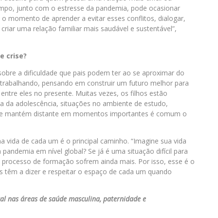
 tempo, junto com o estresse da pandemia, pode ocasionar
é o momento de aprender a evitar esses conflitos, dialogar,
criar uma relação familiar mais saudável e sustentável”,
 crise?
s sobre a dificuldade que pais podem ter ao se aproximar do
o trabalhando, pensando em construir um futuro melhor para
ntre eles no presente. Muitas vezes, os filhos estão
a da adolescência, situações no ambiente de estudo,
i se mantém distante em momentos importantes é comum o
a vida de cada um é o principal caminho. “Imagine sua vida
pandemia em nível global? Se já é uma situação difícil para
m processo de formação sofrem ainda mais. Por isso, esse é o
s têm a dizer e respeitar o espaço de cada um quando
ital nas áreas de saúde masculina, paternidade e