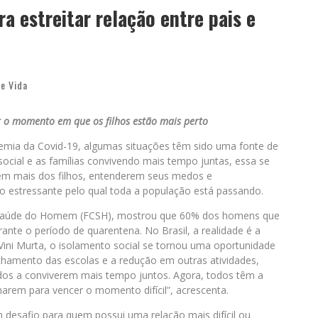
a estreitar relação entre pais e
e Vida
r o momento em que os filhos estão mais perto
emia da Covid-19, algumas situações têm sido uma fonte de
social e as famílias convivendo mais tempo juntas, essa se
em mais dos filhos, entenderem seus medos e
do estressante pelo qual toda a população está passando.
 Saúde do Homem (FCSH), mostrou que 60% dos homens que
ante o período de quarentena. No Brasil, a realidade é a
 Vini Murta, o isolamento social se tornou uma oportunidade
echamento das escolas e a redução em outras atividades,
ados a conviverem mais tempo juntos. Agora, todos têm a
rem para vencer o momento difícil”, acrescenta.
 desafio para quem possui uma relação mais difícil ou