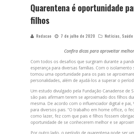
Quarentena é oportunidade par
filhos
Redacao
7 de julho de 2020
Notícias
,
Saúde 
Confira dicas para aproveitar melho
Com todos os desafios que surgiram durante a pand
esperança para diversas famílias. Com o isolamento 
tornou uma oportunidade para os pais se aproximar
personalidades, além de ajudá-los a superar o perío
Um estudo divulgado pela Fundação Canadense de
são pais afirmam terem se aproximado dos filhos dur
mesma. De acordo com o influenciador digital e pai,
para diversos pais. “O trabalho em home office, o f
como lazer, fez com que pais e filhos fossem obrig
oportunidade de se conhecerem melhor e se aproxima
Por outro lado, o período de quarentena pode ser um