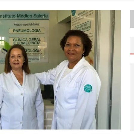
P
ÉRICLES É CONFIRMADO NA TURNÊ “BEM BLACK” DE THIAGUINHO EM BELO HORIZONTE
A
PÓS SUCESSO EM SÃO PAULO, DESIGNER MINEIRA CARLINE PATRÍCIA LANÇA JOGO EDUCATIVO SOBRE SUSTENTABILIDADE EM BH