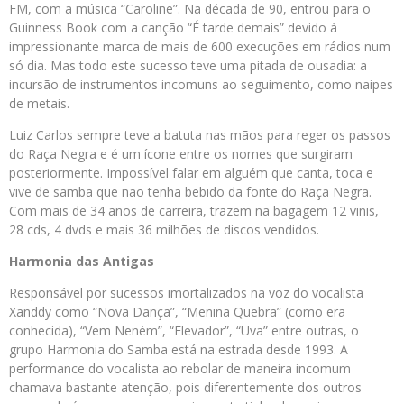
FM, com a música “Caroline”. Na década de 90, entrou para o
Guinness Book com a canção “É tarde demais” devido à
impressionante marca de mais de 600 execuções em rádios num
só dia. Mas todo este sucesso teve uma pitada de ousadia: a
incursão de instrumentos incomuns ao seguimento, como naipes
de metais.
Luiz Carlos sempre teve a batuta nas mãos para reger os passos
do Raça Negra e é um ícone entre os nomes que surgiram
posteriormente. Impossível falar em alguém que canta, toca e
vive de samba que não tenha bebido da fonte do Raça Negra.
Com mais de 34 anos de carreira, trazem na bagagem 12 vinis,
28 cds, 4 dvds e mais 36 milhões de discos vendidos.
Harmonia das Antigas
Responsável por sucessos imortalizados na voz do vocalista
Xanddy como “Nova Dança”, “Menina Quebra” (como era
conhecida), “Vem Neném”, “Elevador”, “Uva” entre outras, o
grupo Harmonia do Samba está na estrada desde 1993. A
performance do vocalista ao rebolar de maneira incomum
chamava bastante atenção, pois diferentemente dos outros