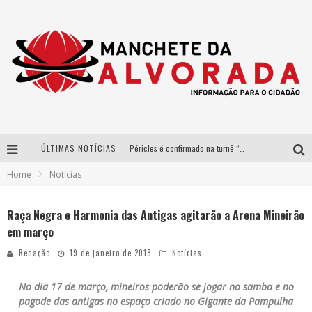
ÚLTIMAS NOTÍCIAS
Péricles é confirmado na turnê “Bem Black” de Thiaguinho em Belo Horizonte
Home
Notícias
Após sucesso em São Paulo, designer mineira Carline Patrícia lança jogo educativo sobre sustentabilidade em BH
Democratização do malte: Proibida utiliza estratégia de custo-benefício para o lazer do brasileiro
Raça Negra e Harmonia das Antigas agitarão a Arena Mineirão
em março
Yan traz a turnê nacional do PagodYANdo para Belo Horizonte
Redação
19 de janeiro de 2018
Notícias
No dia 17 de março, mineiros poderão se jogar no samba e no
pagode das antigas no espaço criado no Gigante da Pampulha