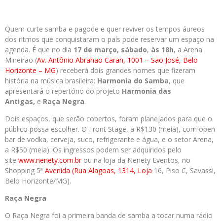
Quem curte samba e pagode e quer reviver os tempos áureos
dos ritmos que conquistaram o país pode reservar um espaço na
agenda. É que no dia
17 de março, sábado
,
às 18h
, a Arena
Mineirão (
Av. Antônio Abrahão Caran, 1001 – São José, Belo
Horizonte – MG
) receberá dois grandes nomes que fizeram
história na música brasileira:
Harmonia do Samba
, que
apresentará o repertório do projeto
Harmonia das
Antigas,
e
Raça Negra
.
Dois espaços, que serão cobertos, foram planejados para que o
público possa escolher. O Front Stage, a R$130 (meia), com open
bar de vodka, cerveja, suco, refrigerante e água, e o setor Arena,
a R$50 (meia). Os ingressos podem ser adquiridos pelo
site
www.nenety.com.br
ou na loja da Nenety Eventos, no
Shopping 5ª
Avenida (Rua Alagoas, 1314, Loja
16, Piso C, Savassi,
Belo Horizonte/MG).
Raça Negra
O Raça Negra foi a primeira banda de samba a tocar numa rádio