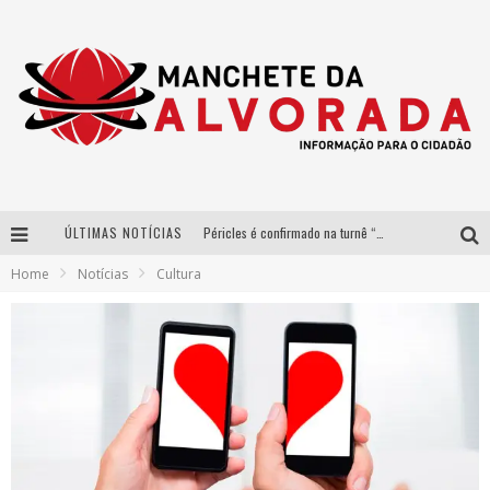
ÚLTIMAS NOTÍCIAS
Péricles é confirmado na turnê “Bem Black” de Thiaguinho em Belo Horizonte
Home
Notícias
Cultura
Após sucesso em São Paulo, designer mineira Carline Patrícia lança jogo educativo sobre sustentabilidade em BH
Democratização do malte: Proibida utiliza estratégia de custo-benefício para o lazer do brasileiro
Yan traz a turnê nacional do PagodYANdo para Belo Horizonte