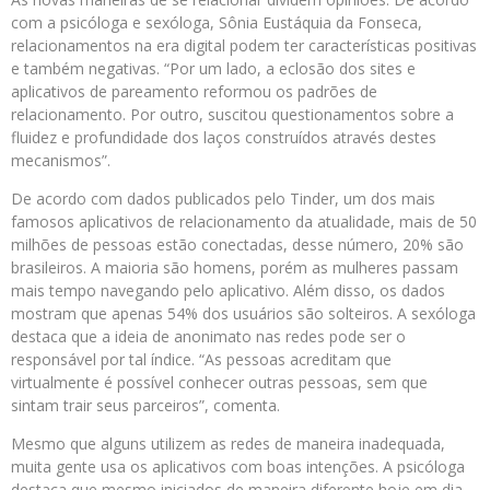
com a psicóloga e sexóloga, Sônia Eustáquia da Fonseca,
relacionamentos na era digital podem ter características positivas
e também negativas. “Por um lado, a eclosão dos sites e
aplicativos de pareamento reformou os padrões de
relacionamento. Por outro, suscitou questionamentos sobre a
fluidez e profundidade dos laços construídos através destes
mecanismos”.
De acordo com dados publicados pelo Tinder, um dos mais
famosos aplicativos de relacionamento da atualidade, mais de 50
milhões de pessoas estão conectadas, desse número, 20% são
brasileiros. A maioria são homens, porém as mulheres passam
mais tempo navegando pelo aplicativo. Além disso, os dados
mostram que apenas 54% dos usuários são solteiros. A sexóloga
destaca que a ideia de anonimato nas redes pode ser o
responsável por tal índice. “As pessoas acreditam que
virtualmente é possível conhecer outras pessoas, sem que
sintam trair seus parceiros”, comenta.
Mesmo que alguns utilizem as redes de maneira inadequada,
muita gente usa os aplicativos com boas intenções. A psicóloga
destaca que mesmo iniciados de maneira diferente hoje em dia,