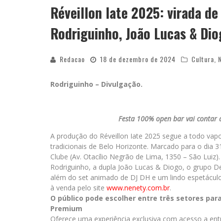
Réveillon Iate 2025: virada de
Rodriguinho, João Lucas & Di
Redacao
18 de dezembro de 2024
Cultura
,
Rodriguinho – Divulgação.
Festa 100% open bar vai contar 
A produção do Réveillon Iate 2025 segue a todo vapo
tradicionais de Belo Horizonte. Marcado para o dia 3
Clube (Av. Otacílio Negrão de Lima, 1350 – São Luiz)
Rodriguinho, a dupla João Lucas & Diogo, o grupo D
além do set animado de DJ DH e um lindo espetáculo
à venda pelo site
www.nenety.com.br
.
O público pode escolher entre três setores para 
Premium
Oferece uma experiência exclusiva com acesso a ent