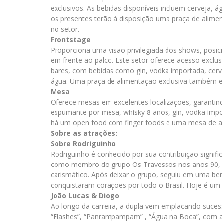
exclusivos. As bebidas disponíveis incluem cerveja, ág
os presentes terão à disposição uma praça de alimen
no setor.
Frontstage
Proporciona uma visão privilegiada dos shows, posi
em frente ao palco. Este setor oferece acesso exclus
bares, com bebidas como gin, vodka importada, cervej
água. Uma praça de alimentação exclusiva também es
Mesa
Oferece mesas em excelentes localizações, garantind
espumante por mesa, whisky 8 anos, gin, vodka import
há um open food com finger foods e uma mesa de a
Sobre as atrações:
Sobre Rodriguinho
Rodriguinho é conhecido por sua contribuição signific
como membro do grupo Os Travessos nos anos 90, Ro
carismático. Após deixar o grupo, seguiu em uma be
conquistaram corações por todo o Brasil. Hoje é u
João Lucas & Diogo
Ao longo da carreira, a dupla vem emplacando suces
“Flashes”, “Panrampampam” , “Água na Boca”, com a