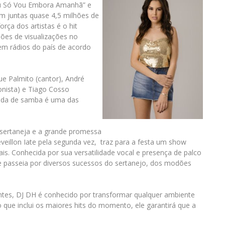
 Eu Só Vou Embora Amanhã” e
m juntas quase 4,5 milhões de
rça dos artistas é o hit
ões de visualizações no
m rádios do país de acordo
ue Palmito (cantor), André
ionista) e Tiago Cosso
oda de samba é uma das
 sertaneja e a grande promessa
eillon Iate pela segunda vez, traz para a festa um show
is. Conhecida por sua versatilidade vocal e presença de palco
ue passeia por diversos sucessos do sertanejo, dos modões
antes, DJ DH é conhecido por transformar qualquer ambiente
que inclui os maiores hits do momento, ele garantirá que a