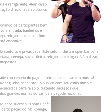
ua e refrigerante. Além disso,
tação direcionada ao público
cionando os participantes bem
ivo a entrada, banheiros e
a, refrigerante, suco, tônica e
tá disponível.
o conforto e privacidade. Este setor inclui um open bar com
ada, cerveja, suco, tônica, refrigerante e água. Além disso,
ntepastos.
ativa ao cenário do pagode. Iniciando sua carreira musical
driguinho conquistou o público com seu estilo único e
m-sucedida carreira solo, trazendo sucessos que
m dos grandes nomes do samba e pagode nacional.
so após sucesso: “Então Cadê”,
 participação do Mc Koringa,