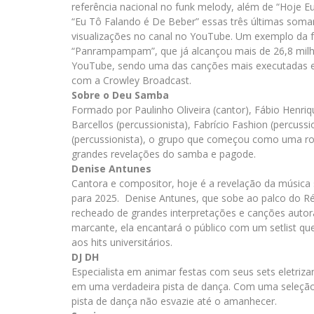
referência nacional no funk melody, além de “Hoje
“Eu Tô Falando é De Beber” essas três últimas soma
visualizações no canal no YouTube. Um exemplo da fo
“Panrampampam”, que já alcançou mais de 26,8 milh
YouTube, sendo uma das canções mais executadas e
com a Crowley Broadcast.
Sobre o Deu Samba
Formado por Paulinho Oliveira (cantor), Fábio Henriq
Barcellos (percussionista), Fabrício Fashion (percuss
(percussionista), o grupo que começou como uma r
grandes revelações do samba e pagode.
Denise Antunes
Cantora e compositor, hoje é a revelação da música
para 2025. Denise Antunes, que sobe ao palco do Rév
recheado de grandes interpretações e canções autora
marcante, ela encantará o público com um setlist q
aos hits universitários.
DJ DH
Especialista em animar festas com seus sets eletriz
em uma verdadeira pista de dança. Com uma seleção 
pista de dança não esvazie até o amanhecer.