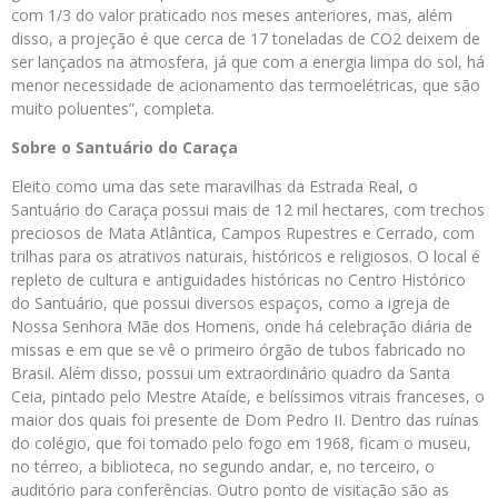
com 1/3 do valor praticado nos meses anteriores, mas, além
disso, a projeção é que cerca de 17 toneladas de CO2 deixem de
ser lançados na atmosfera, já que com a energia limpa do sol, há
menor necessidade de acionamento das termoelétricas, que são
muito poluentes”, completa.
Sobre o Santuário do Caraça
Eleito como uma das sete maravilhas da Estrada Real, o
Santuário do Caraça possui mais de 12 mil hectares, com trechos
preciosos de Mata Atlântica, Campos Rupestres e Cerrado, com
trilhas para os atrativos naturais, históricos e religiosos. O local é
repleto de cultura e antiguidades históricas no Centro Histórico
do Santuário, que possui diversos espaços, como a igreja de
Nossa Senhora Mãe dos Homens, onde há celebração diária de
missas e em que se vê o primeiro órgão de tubos fabricado no
Brasil. Além disso, possui um extraordinário quadro da Santa
Ceia, pintado pelo Mestre Ataíde, e belíssimos vitrais franceses, o
maior dos quais foi presente de Dom Pedro II. Dentro das ruínas
do colégio, que foi tomado pelo fogo em 1968, ficam o museu,
no térreo, a biblioteca, no segundo andar, e, no terceiro, o
auditório para conferências. Outro ponto de visitação são as