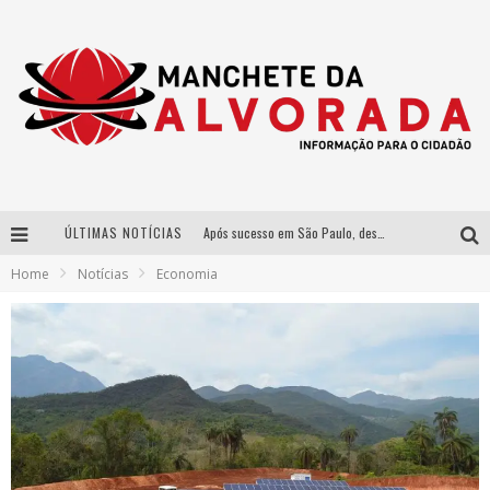
ÚLTIMAS NOTÍCIAS
Após sucesso em São Paulo, designer mineira Carline Patrícia lança jogo educativo sobre sustentabilidade em BH
Home
Notícias
Economia
Democratização do malte: Proibida utiliza estratégia de custo-benefício para o lazer do brasileiro
Yan traz a turnê nacional do PagodYANdo para Belo Horizonte
Péricles é confirmado na turnê “Bem Black” de Thiaguinho em Belo Horizonte