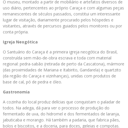
O museu, montado a partir de mobiliário e artefatos diversos de
uso diário, pertencentes ao próprio Caraça e com algumas peças
remanescentes de séculos passados, constitui um interessante
lugar de visitação, diariamente procurado pelos hóspedes e
visitantes, através de percursos guiados pelos monitores ou por
conta própria.
Igreja Neogótica
O Santuário do Caraça é a primeira igreja neogótica do Brasil,
construída sem mão-de-obra escrava e toda com material
regional: pedra-sabão (retirada de perto da Cascatona), mármore
(das proximidades de Mariana e Itabirito, Gandarela) e quartzito
(da região do Caraça e vizinhanças), unidas com produtos de
base de cal, pó de pedra e óleo.
Gastronomia
A cozinha do local produz delícias que conquistam o paladar de
todos. Na adega, dá para ver o processo de produção do
fermentado de uva, do hidromel e dos fermentados de laranja,
jabuticaba e morango. Há também a padaria, que fabrica pães,
bolos e biscoitos, e a doceria, para doces, geleias e compotas.