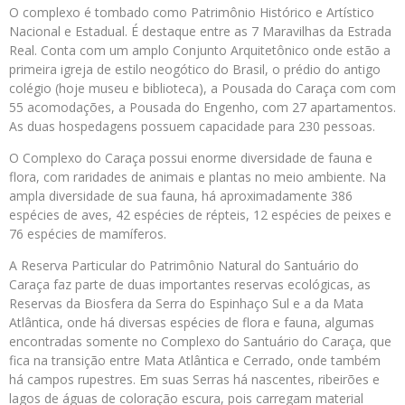
O complexo é tombado como Patrimônio Histórico e Artístico
Nacional e Estadual. É destaque entre as 7 Maravilhas da Estrada
Real. Conta com um amplo Conjunto Arquitetônico onde estão a
primeira igreja de estilo neogótico do Brasil, o prédio do antigo
colégio (hoje museu e biblioteca), a Pousada do Caraça com com
55 acomodações, a Pousada do Engenho, com 27 apartamentos.
As duas hospedagens possuem capacidade para 230 pessoas.
O Complexo do Caraça possui enorme diversidade de fauna e
flora, com raridades de animais e plantas no meio ambiente. Na
ampla diversidade de sua fauna, há aproximadamente 386
espécies de aves, 42 espécies de répteis, 12 espécies de peixes e
76 espécies de mamíferos.
A Reserva Particular do Patrimônio Natural do Santuário do
Caraça faz parte de duas importantes reservas ecológicas, as
Reservas da Biosfera da Serra do Espinhaço Sul e a da Mata
Atlântica, onde há diversas espécies de flora e fauna, algumas
encontradas somente no Complexo do Santuário do Caraça, que
fica na transição entre Mata Atlântica e Cerrado, onde também
há campos rupestres. Em suas Serras há nascentes, ribeirões e
lagos de águas de coloração escura, pois carregam material