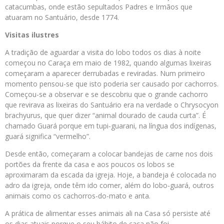
catacumbas, onde estão sepultados Padres e Irmãos que
atuaram no Santuário, desde 1774.
Visitas ilustres
A tradição de aguardar a visita do lobo todos os dias à noite
começou no Caraça em maio de 1982, quando algumas lixeiras
começaram a aparecer derrubadas e reviradas. Num primeiro
momento pensou-se que isto poderia ser causado por cachorros.
Começou-se a observar e se descobriu que o grande cachorro
que revirava as lixeiras do Santuário era na verdade o Chrysocyon
brachyurus, que quer dizer “animal dourado de cauda curta”. É
chamado Guará porque em tupi-guarani, na língua dos indígenas,
guará significa “vermelho”.
Desde então, começaram a colocar bandejas de carne nos dois
portões da frente da casa e aos poucos os lobos se
aproximaram da escada da igreja. Hoje, a bandeja é colocada no
adro da igreja, onde têm ido comer, além do lobo-guará, outros
animais como os cachorros-do-mato e anta.
A prática de alimentar esses animais ali na Casa só persiste até
os dias atuais porque o seu hábito de caça não foi