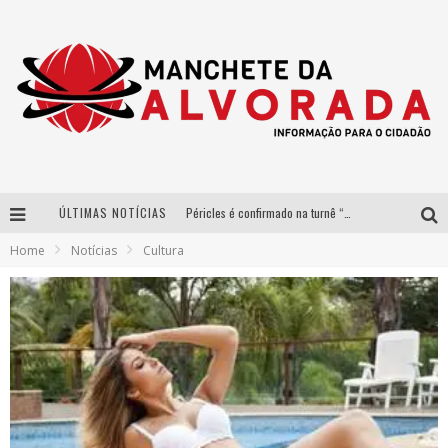
ÚLTIMAS NOTÍCIAS
Péricles é confirmado na turnê “Bem Black” de Thiaguinho em Belo Horizonte
Home
Notícias
Cultura
Após sucesso em São Paulo, designer mineira Carline Patrícia lança jogo educativo sobre sustentabilidade em BH
Democratização do malte: Proibida utiliza estratégia de custo-benefício para o lazer do brasileiro
Yan traz a turnê nacional do PagodYANdo para Belo Horizonte