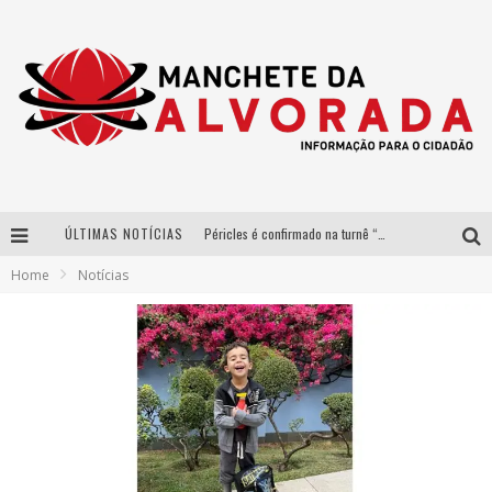
ÚLTIMAS NOTÍCIAS
Péricles é confirmado na turnê “Bem Black” de Thiaguinho em Belo Horizonte
Home
Notícias
Após sucesso em São Paulo, designer mineira Carline Patrícia lança jogo educativo sobre sustentabilidade em BH
Democratização do malte: Proibida utiliza estratégia de custo-benefício para o lazer do brasileiro
Yan traz a turnê nacional do PagodYANdo para Belo Horizonte