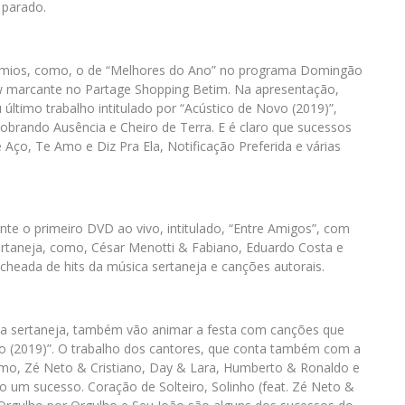
 parado.
êmios, como, o de “Melhores do Ano” no programa Domingão
 marcante no Partage Shopping Betim. Na apresentação,
último trabalho intitulado por “Acústico de Novo (2019)”,
brando Ausência e Cheiro de Terra. E é claro que sucessos
 Aço, Te Amo e Diz Pra Ela, Notificação Preferida e várias
e o primeiro DVD ao vivo, intitulado, “Entre Amigos”, com
rtaneja, como, César Menotti & Fabiano, Eduardo Costa e
eada de hits da música sertaneja e canções autorais.
sica sertaneja, também vão animar a festa com canções que
 (2019)”. O trabalho dos cantores, que conta também com a
omo, Zé Neto & Cristiano, Day & Lara, Humberto & Ronaldo e
o um sucesso. Coração de Solteiro, Solinho (feat. Zé Neto &