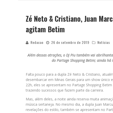
Zé Neto & Cristiano, Juan Marc
YAN TRAZ A TURNÊ NACIONAL DO PAG
agitam Betim
Redacao
26 de setembro de 2019
Notícias
Além dessas atrações, o DJ Piu também vai abrilhanta
do Partage Shopping Betim; ainda há i
Falta pouco para a dupla Zé Neto & Cristiano, atual
desembarcar em Minas Gerais para um show único e i
22h, eles se apresentam no Partage Shopping Betim 
trazendo sucessos que fazem parte da carreira.
Mas, além deles, a noite ainda reserva muita anim
música sertaneja. No mesmo dia, a dupla Juan Marcu
revelações do estilo, também se apresentam no Par