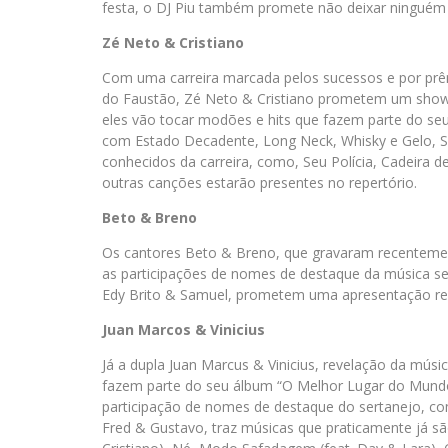
festa, o DJ Piu também promete não deixar ninguém
Zé Neto & Cristiano
Com uma carreira marcada pelos sucessos e por pr
do Faustão, Zé Neto & Cristiano prometem um show
eles vão tocar modões e hits que fazem parte do seu 
com Estado Decadente, Long Neck, Whisky e Gelo, So
conhecidos da carreira, como, Seu Polícia, Cadeira de
outras canções estarão presentes no repertório.
Beto & Breno
Os cantores Beto & Breno, que gravaram recentement
as participações de nomes de destaque da música se
Edy Brito & Samuel, prometem uma apresentação rech
Juan Marcos & Vinicius
Já a dupla Juan Marcus & Vinicius, revelação da mú
fazem parte do seu álbum “O Melhor Lugar do Mundo
participação de nomes de destaque do sertanejo, c
Fred & Gustavo, traz músicas que praticamente já sã