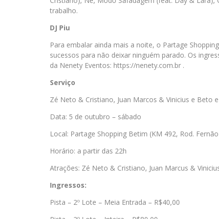
Cristiano), Né, Modo Safadagem (feat. Day & Lara),
trabalho.
DJ Piu
Para embalar ainda mais a noite, o Partage Shopping
sucessos para não deixar ninguém parado. Os ingresso
da Nenety Eventos: https://nenety.com.br .
Serviço
Zé Neto & Cristiano, Juan Marcos & Vinicius e Beto 
Data: 5 de outubro – sábado
Local: Partage Shopping Betim (KM 492, Rod. Fernão
Horário: a partir das 22h
Atrações: Zé Neto & Cristiano, Juan Marcus & Vinicius
Ingressos:
Pista – 2º Lote – Meia Entrada – R$40,00