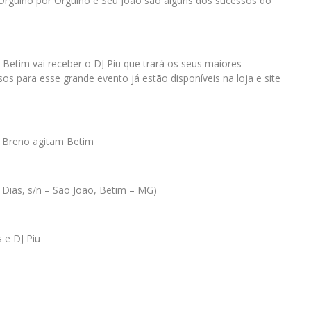
 Orgulho por Orgulho e Seu João são alguns dos sucessos do
 Betim vai receber o DJ Piu que trará os seus maiores
s para esse grande evento já estão disponíveis na loja e site
e Breno agitam Betim
 Dias, s/n – São João, Betim – MG)
 e DJ Piu