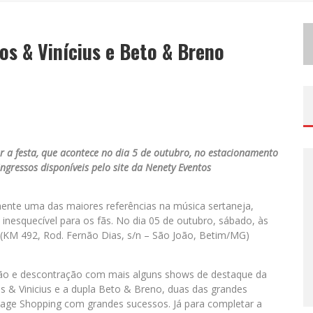
D
EMOCRATIZAÇÃO DO MALTE: PROIBIDA UTILIZA ESTRATÉGIA DE CUSTO-BENEFÍCIO PARA O LAZER DO BRASILEIRO
os & Vinícius e Beto & Breno
ODYANDO PARA BELO HORIZONTE
r a festa, que acontece no dia 5 de outubro, no estacionamento
ngressos disponíveis pelo site da Nenety Eventos
mente uma das maiores referências na música sertaneja,
nesquecível para os fãs. No dia 05 de outubro, sábado, às
(KM 492, Rod. Fernão Dias, s/n – São João, Betim/MG)
ação e descontração com mais alguns shows de destaque da
s & Vinicius e a dupla Beto & Breno, duas das grandes
tage Shopping com grandes sucessos. Já para completar a