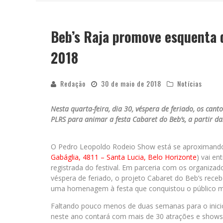
Beb’s Raja promove esquenta 
YAN TRAZ A TURNÊ NACIONAL DO PAG
2018
Redação
30 de maio de 2018
Notícias
Nesta quarta-feira, dia 30, véspera de feriado, os ca
PLRS para animar a festa Cabaret do Beb’s, a partir d
O Pedro Leopoldo Rodeio Show está se aproximando e 
Gabáglia, 4811 – Santa Lucia, Belo Horizonte
) vai en
registrada do festival. Em parceria com os organizado
véspera de feriado, o projeto Cabaret do Beb’s rec
uma homenagem à festa que conquistou o público mi
Faltando pouco menos de duas semanas para o inicio
neste ano contará com mais de 30 atrações e shows