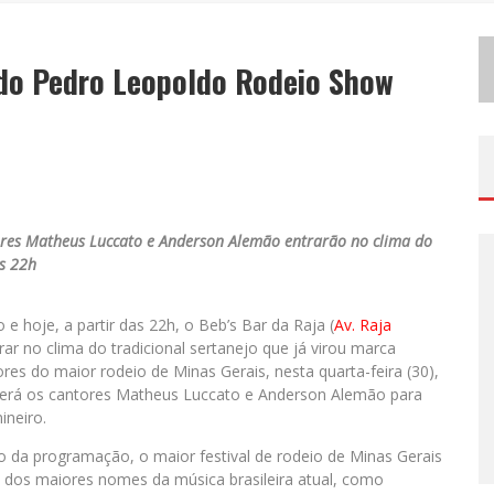
D
EMOCRATIZAÇÃO DO MALTE: PROIBIDA UTILIZA ESTRATÉGIA DE CUSTO-BENEFÍCIO PARA O LAZER DO BRASILEIRO
do Pedro Leopoldo Rodeio Show
ODYANDO PARA BELO HORIZONTE
ntores Matheus Luccato e Anderson Alemão entrarão no clima do
as 22h
hoje, a partir das 22h, o Beb’s Bar da Raja (
Av. Raja
trar no clima do tradicional sertanejo que já virou marca
res do maior rodeio de Minas Gerais, nesta quarta-feira (30),
eberá os cantores Matheus Luccato e Anderson Alemão para
neiro.
 da programação, o maior festival de rodeio de Minas Gerais
 dos maiores nomes da música brasileira atual, como