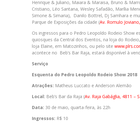
Henrique & Juliano, Maiara & Maraisa, Bruno & Marro
Cristiano, Léo Santana, Wesley Safadão, Marília Me
Simone & Simaria), Danilo Bottrel, Dj Samhara e mui
Parque de Exposições da cidade (
Av. Romulo Joviano
Os ingressos para o Pedro Leopoldo Rodeio Show es
quiosques da Central dos Eventos, na loja do Rodeio
loja Elaine, em Matozinhos, ou pelo site
www.plrs.co
acontece no Beb’s Bar Raja, estará disponível à venda
Serviço
Esquenta do Pedro Leopoldo Rodeio Show 2018
Atrações:
Matheus Luccato e Anderson Alemão
Local:
Beb’s Bar da Raja (
Av. Raja Gabáglia, 4811 – 
Data:
30 de maio, quarta-feira, às 22h
Ingressos:
R$ 10