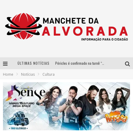
ÚLTIMAS NOTÍCIAS
Péricles é confirmado na turnê “Bem Black” de Thiaguinho em Belo Horizonte
Home
Notícias
Cultura
Após sucesso em São Paulo, designer mineira Carline Patrícia lança jogo educativo sobre sustentabilidade em BH
Democratização do malte: Proibida utiliza estratégia de custo-benefício para o lazer do brasileiro
Yan traz a turnê nacional do PagodYANdo para Belo Horizonte