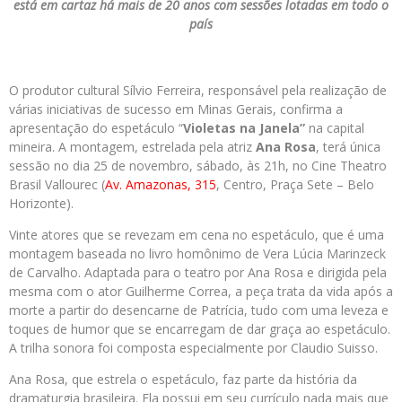
está em cartaz há mais de 20 anos com sessões lotadas em todo o
país
O produtor cultural Sílvio Ferreira, responsável pela realização de
várias iniciativas de sucesso em Minas Gerais, confirma a
apresentação do espetáculo “
Violetas na Janela”
na capital
mineira. A montagem, estrelada pela atriz
Ana Rosa
, terá única
sessão no dia 25 de novembro, sábado, às 21h, no Cine Theatro
Brasil Vallourec (
Av. Amazonas, 315
, Centro, Praça Sete – Belo
Horizonte).
Vinte atores que se revezam em cena no espetáculo, que é uma
montagem baseada no livro homônimo de Vera Lúcia Marinzeck
de Carvalho. Adaptada para o teatro por Ana Rosa e dirigida pela
mesma com o ator Guilherme Correa, a peça trata da vida após a
morte a partir do desencarne de Patrícia, tudo com uma leveza e
toques de humor que se encarregam de dar graça ao espetáculo.
A trilha sonora foi composta especialmente por Claudio Suisso.
Ana Rosa, que estrela o espetáculo, faz parte da história da
dramaturgia brasileira. Ela possui em seu currículo nada mais que