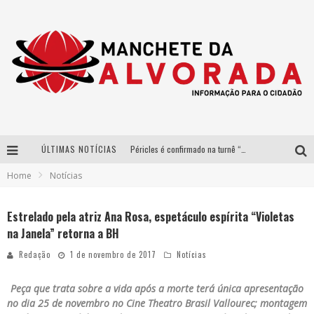
ÚLTIMAS NOTÍCIAS
Péricles é confirmado na turnê “Bem Black” de Thiaguinho em Belo Horizonte
Home
Notícias
Após sucesso em São Paulo, designer mineira Carline Patrícia lança jogo educativo sobre sustentabilidade em BH
Democratização do malte: Proibida utiliza estratégia de custo-benefício para o lazer do brasileiro
Estrelado pela atriz Ana Rosa, espetáculo espírita “Violetas
na Janela” retorna a BH
Yan traz a turnê nacional do PagodYANdo para Belo Horizonte
Redação
1 de novembro de 2017
Notícias
Peça que trata sobre a vida após a morte terá única apresentação
no dia 25 de novembro no Cine Theatro Brasil Vallourec; montagem