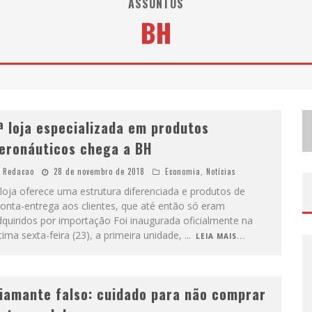
ASSUNTOS
BH
D
EMOCRATIZAÇÃO DO MALTE: PROIBIDA UTILIZA ESTRATÉGIA DE CUSTO-BENEFÍCIO PARA O LAZER DO BRASILEIRO
ODYANDO PARA BELO HORIZONTE
ª loja especializada em produtos
eronáuticos chega a BH
Redacao
28 de novembro de 2018
Economia
,
Notícias
loja oferece uma estrutura diferenciada e produtos de
onta-entrega aos clientes, que até então só eram
quiridos por importação Foi inaugurada oficialmente na
tima sexta-feira (23), a primeira unidade,
...
LEIA MAIS...
iamante falso: cuidado para não comprar