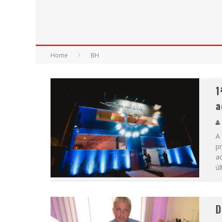
YAN TRAZ A TURNÊ NACIONAL DO PAG
Home
BH
1
a
A 
pr
ad
úl
D