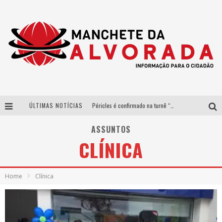
ÚLTIMAS NOTÍCIAS
Péricles é confirmado na turnê “Bem Black” de Thiaguinho em Belo Horizonte
Após sucesso em São Paulo, designer mineira Carline Patrícia lança jogo educativo sobre sustentabilidade em BH
ASSUNTOS
CLÍNICA
Democratização do malte: Proibida utiliza estratégia de custo-benefício para o lazer do brasileiro
Yan traz a turnê nacional do PagodYANdo para Belo Horizonte
Home
Clínica