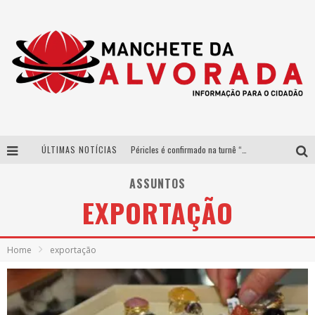
ÚLTIMAS NOTÍCIAS
Péricles é confirmado na turnê “Bem Black” de Thiaguinho em Belo Horizonte
Após sucesso em São Paulo, designer mineira Carline Patrícia lança jogo educativo sobre sustentabilidade em BH
ASSUNTOS
EXPORTAÇÃO
Democratização do malte: Proibida utiliza estratégia de custo-benefício para o lazer do brasileiro
Yan traz a turnê nacional do PagodYANdo para Belo Horizonte
Home
exportação