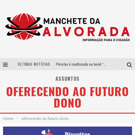
ÚLTIMAS NOTÍCIAS
Péricles é confirmado na turnê “Bem Black” de Thiaguinho em Belo Horizonte
Após sucesso em São Paulo, designer mineira Carline Patrícia lança jogo educativo sobre sustentabilidade em BH
ASSUNTOS
OFERECENDO AO FUTURO
Democratização do malte: Proibida utiliza estratégia de custo-benefício para o lazer do brasileiro
DONO
Yan traz a turnê nacional do PagodYANdo para Belo Horizonte
Home
oferecendo ao futuro dono