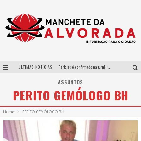
ÚLTIMAS NOTÍCIAS
Péricles é confirmado na turnê “Bem Black” de Thiaguinho em Belo Horizonte
Após sucesso em São Paulo, designer mineira Carline Patrícia lança jogo educativo sobre sustentabilidade em BH
ASSUNTOS
PERITO GEMÓLOGO BH
Democratização do malte: Proibida utiliza estratégia de custo-benefício para o lazer do brasileiro
Yan traz a turnê nacional do PagodYANdo para Belo Horizonte
Home
PERITO GEMÓLOGO BH