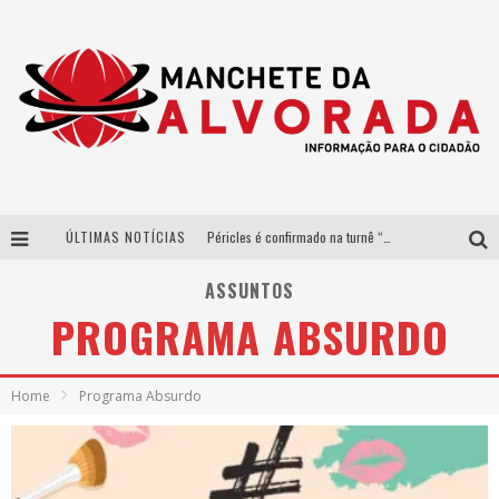
ÚLTIMAS NOTÍCIAS
Péricles é confirmado na turnê “Bem Black” de Thiaguinho em Belo Horizonte
Após sucesso em São Paulo, designer mineira Carline Patrícia lança jogo educativo sobre sustentabilidade em BH
ASSUNTOS
PROGRAMA ABSURDO
Democratização do malte: Proibida utiliza estratégia de custo-benefício para o lazer do brasileiro
Yan traz a turnê nacional do PagodYANdo para Belo Horizonte
Home
Programa Absurdo