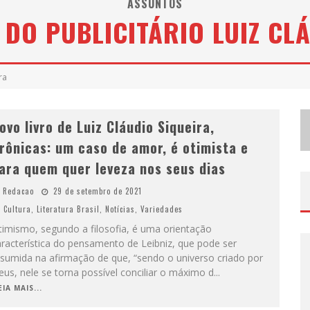
ASSUNTOS
DO PUBLICITÁRIO LUIZ CL
D
EMOCRATIZAÇÃO DO MALTE: PROIBIDA UTILIZA ESTRATÉGIA DE CUSTO-BENEFÍCIO PARA O LAZER DO BRASILEIRO
ODYANDO PARA BELO HORIZONTE
ra
ovo livro de Luiz Cláudio Siqueira,
rônicas: um caso de amor, é otimista e
ara quem quer leveza nos seus dias
Redacao
29 de setembro de 2021
Cultura
,
Literatura Brasil
,
Notícias
,
Variedades
timismo, segundo a filosofia, é uma orientação
racterística do pensamento de Leibniz, que pode ser
esumida na afirmação de que, “sendo o universo criado por
us, nele se torna possível conciliar o máximo d
...
EIA MAIS...