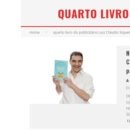
QUARTO LIVRO 
YAN TRAZ A TURNÊ NACIONAL DO PAG
Home
quarto livro do publicitário Luiz Cláudio Siquei
N
C
p
O
ca
r
De
L