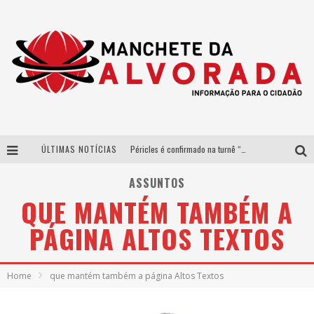
ÚLTIMAS NOTÍCIAS
Péricles é confirmado na turnê “Bem Black” de Thiaguinho em Belo Horizonte
Após sucesso em São Paulo, designer mineira Carline Patrícia lança jogo educativo sobre sustentabilidade em BH
ASSUNTOS
QUE MANTÉM TAMBÉM A
Democratização do malte: Proibida utiliza estratégia de custo-benefício para o lazer do brasileiro
PÁGINA ALTOS TEXTOS
Yan traz a turnê nacional do PagodYANdo para Belo Horizonte
Home
que mantém também a página Altos Textos