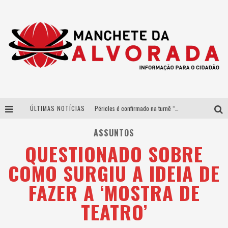
ÚLTIMAS NOTÍCIAS
Péricles é confirmado na turnê “Bem Black” de Thiaguinho em Belo Horizonte
Após sucesso em São Paulo, designer mineira Carline Patrícia lança jogo educativo sobre sustentabilidade em BH
ASSUNTOS
QUESTIONADO SOBRE
Democratização do malte: Proibida utiliza estratégia de custo-benefício para o lazer do brasileiro
COMO SURGIU A IDEIA DE
Yan traz a turnê nacional do PagodYANdo para Belo Horizonte
FAZER A ‘MOSTRA DE
TEATRO’